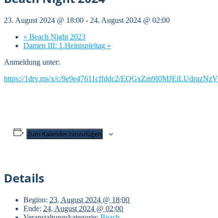
23. August 2024 @ 18:00
-
24. August 2024 @ 02:00
«
Beach Night 2023
Damen III: 1.Heimspieltag
»
Anmeldung unter:
https://1drv.ms/x/c/9e9e47611cffddc2/EQGxZm9I0MJEiLUdrq
Zum Kalender hinzufügen
Details
Beginn:
23. August 2024 @ 18:00
Ende:
24. August 2024 @ 02:00
Veranstaltungskategorie:
Beach