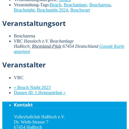
Veranstaltung-Tags:
Beach
,
Beachanlage
,
Beacharena
,
Beachnight
,
Beachnight 2024
,
Beachwart
Veranstaltungsort
Beacharena
VBC Hassloch e.V. Beachanlage
Haßloch
,
Rheinland-Pfalz
67454
Deutschland
Google Karte
anzeigen
Veranstalter
VBC
«
Beach Night 2023
Damen III: 1.Heimspieltag
»
Kontakt
Volleyballclub Haßloch e.V.
Dr. Wirth-Strasse 7
67454 Haßloch