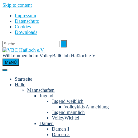
Skip to content
Impressum
Datenschutz
Cookies
Downloads
Willkommen beim VolleyBallClub Haßloch e.V.
MENÜ
Startseite
Halle
Mannschaften
Jugend
Jugend weiblich
Volleykids Anmeldung
Jugend männlich
VolleyWichtel
Damen
Damen 1
Damen 2