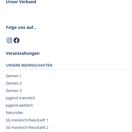
Unser Verband
t
e
n
Folge uns auf...
,
N
Instagram
Facebook
a
v
Veranstaltungen
i
UNSERE MANNSCHAFTEN
g
Damen 1
a
Damen 2
t
Damen 3
i
Jugend männlich
o
Jugend weiblich
n
Netzroller
SG Hassloch/Neustadt 1
SG Hassloch/Neustadt 2