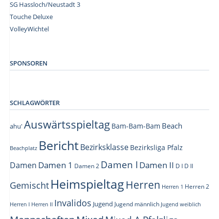
SG Hassloch/Neustadt 3
Touche Deluxe
VolleyWichtel
–
SPONSOREN
SCHLAGWÖRTER
Auswärtsspieltag
Beach
Bam-Bam-Bam
ahu'
Bericht
Bezirksklasse
Bezirksliga Pfalz
Beachplatz
Damen I
Damen 1
Damen II
Damen
Damen 2
D I
D II
Heimspieltag
Herren
Gemischt
Herren 1
Herren 2
Invalidos
Jugend
Jugend männlich
Herren I
Herren II
Jugend weiblich