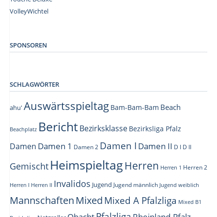
VolleyWichtel
–
SPONSOREN
SCHLAGWÖRTER
Auswärtsspieltag
Beach
Bam-Bam-Bam
ahu'
Bericht
Bezirksklasse
Bezirksliga Pfalz
Beachplatz
Damen I
Damen 1
Damen II
Damen
Damen 2
D I
D II
Heimspieltag
Herren
Gemischt
Herren 1
Herren 2
Invalidos
Jugend
Jugend männlich
Herren I
Herren II
Jugend weiblich
Mannschaften
Mixed
Mixed A Pfalzliga
Mixed B1
Pfalzliga
Obacht
Rheinland-Pfalz-