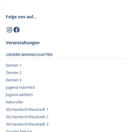
t
e
Folge uns auf...
n
Instagram
Facebook
,
N
Veranstaltungen
a
v
UNSERE MANNSCHAFTEN
i
Damen 1
g
Damen 2
a
Damen 3
t
Jugend männlich
i
Jugend weiblich
Netzroller
o
SG Hassloch/Neustadt 1
n
SG Hassloch/Neustadt 2
SG Hassloch/Neustadt 3
Touche Deluxe