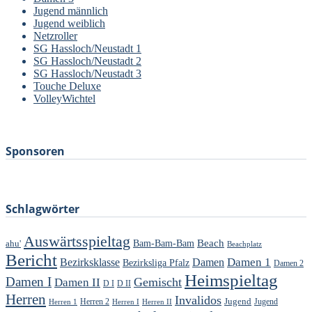
Jugend männlich
Jugend weiblich
Netzroller
SG Hassloch/Neustadt 1
SG Hassloch/Neustadt 2
SG Hassloch/Neustadt 3
Touche Deluxe
VolleyWichtel
–
Sponsoren
Schlagwörter
Auswärtsspieltag
Beach
ahu'
Bam-Bam-Bam
Beachplatz
Bericht
Damen 1
Bezirksklasse
Damen
Bezirksliga Pfalz
Damen 2
Heimspieltag
Damen I
Gemischt
Damen II
D I
D II
Herren
Invalidos
Jugend
Jugend
Herren 1
Herren 2
Herren I
Herren II