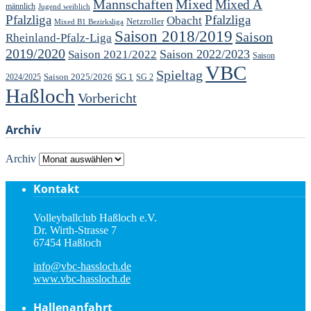
Mannschaften
Mixed
Mixed A
männlich
Jugend weiblich
Pfalzliga
Pfalzliga
Obacht
Netzroller
Mixed B1 Bezirksliga
Saison 2018/2019
Saison
Rheinland-Pfalz-Liga
2019/2020
Saison 2022/2023
Saison 2021/2022
Saison
VBC
Spieltag
Saison 2025/2026
SG 1
SG 2
2024/2025
Haßloch
Vorbericht
Archiv
Archiv
Kontakt
Volleyballclub Haßloch e.V.
Dr. Wirth-Strasse 7
67454 Haßloch
info@vbc-hassloch.de
www.vbc-hassloch.de
Hallenanfahrt