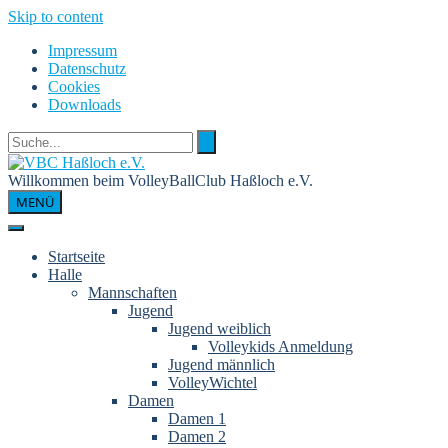
Skip to content
Impressum
Datenschutz
Cookies
Downloads
Willkommen beim VolleyBallClub Haßloch e.V.
MENÜ
Startseite
Halle
Mannschaften
Jugend
Jugend weiblich
Volleykids Anmeldung
Jugend männlich
VolleyWichtel
Damen
Damen 1
Damen 2