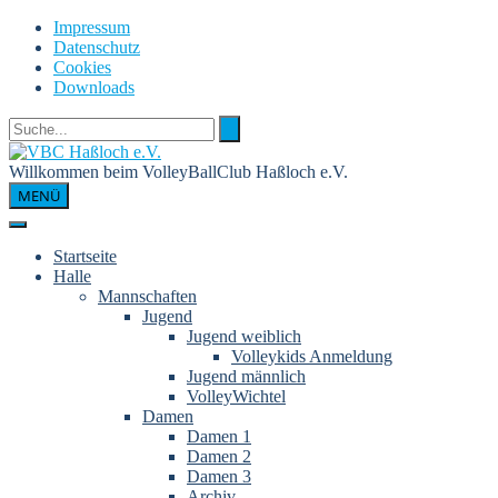
Skip
Impressum
to
Datenschutz
content
Cookies
Downloads
Willkommen beim VolleyBallClub Haßloch e.V.
MENÜ
Startseite
Halle
Mannschaften
Jugend
Jugend weiblich
Volleykids Anmeldung
Jugend männlich
VolleyWichtel
Damen
Damen 1
Damen 2
Damen 3
Archiv