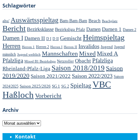
Schlagwörter
Auswärtsspieltag
Beach
ahu'
Bam-Bam-Bam
Beachplatz
Bericht
Damen 1
Bezirksklasse
Damen
Bezirksliga Pfalz
Damen 2
Heimspieltag
Damen I
Gemischt
Damen II
D I
D II
Herren
Invalidos
Jugend
Jugend
Herren 1
Herren 2
Herren I
Herren II
Mannschaften
Mixed
Mixed A
männlich
Jugend weiblich
Pfalzliga
Pfalzliga
Obacht
Netzroller
Mixed B1 Bezirksliga
Saison 2018/2019
Saison
Rheinland-Pfalz-Liga
2019/2020
Saison 2022/2023
Saison 2021/2022
Saison
VBC
Spieltag
Saison 2025/2026
SG 1
SG 2
2024/2025
Haßloch
Vorbericht
Archiv
Archiv
Kontakt