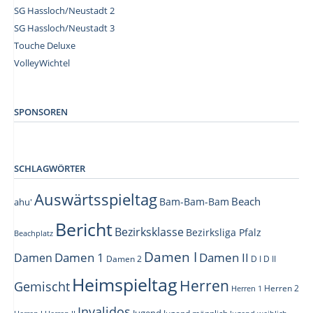
n
SG Hassloch/Neustadt 2
,
SG Hassloch/Neustadt 3
N
Touche Deluxe
a
VolleyWichtel
v
–
i
g
SPONSOREN
a
t
SCHLAGWÖRTER
i
o
Auswärtsspieltag
Beach
Bam-Bam-Bam
ahu'
n
Bericht
Bezirksklasse
Bezirksliga Pfalz
Beachplatz
Damen I
Damen 1
Damen II
Damen
Damen 2
D I
D II
Heimspieltag
Herren
Gemischt
Herren 1
Herren 2
Invalidos
Jugend