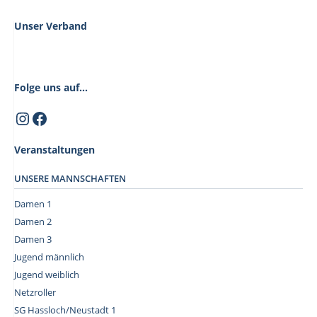
S
e
u
n
Unser Verband
c
-
h
N
a
e
v
Folge uns auf...
u
i
Instagram
Facebook
n
g
d
a
t
Veranstaltungen
A
i
n
UNSERE MANNSCHAFTEN
o
s
n
Damen 1
i
Damen 2
c
Damen 3
h
Jugend männlich
t
Jugend weiblich
e
Netzroller
SG Hassloch/Neustadt 1