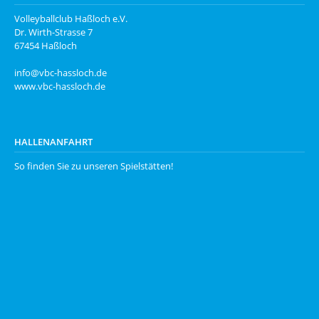
Volleyballclub Haßloch e.V.
Dr. Wirth-Strasse 7
67454 Haßloch
info@vbc-hassloch.de
www.vbc-hassloch.de
HALLENANFAHRT
So finden Sie zu unseren
Spielstätten
!