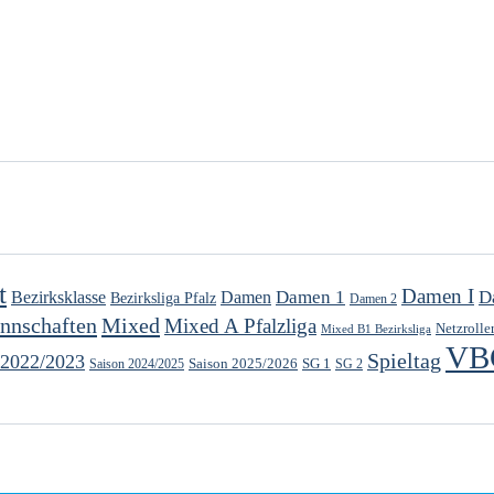
t
Damen I
Damen 1
D
Bezirksklasse
Damen
Bezirksliga Pfalz
Damen 2
nnschaften
Mixed
Mixed A Pfalzliga
Netzrolle
Mixed B1 Bezirksliga
VB
Spieltag
 2022/2023
Saison 2025/2026
SG 1
SG 2
Saison 2024/2025