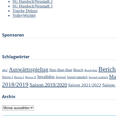
SG Hassloch/Neustadt 2
SG Hassloch/Neustadt 3
Touche Deluxe
VolleyWichtel
–
Sponsoren
Schlagwörter
Berich
Auswärtsspieltag
Beach
ahu'
Bam-Bam-Bam
Beachplatz
Ma
Invalidos
Jugend
Jugend männlich
Herren 2
Herren I
Herren II
Jugend weiblich
2018/2019
Saison 2019/2020
Saison
Saison 2021/2022
Archiv
Archiv