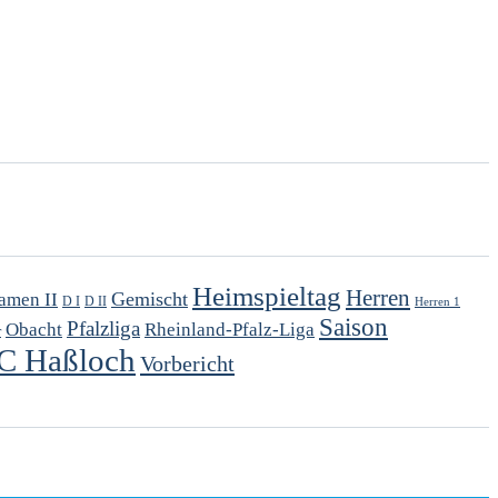
Heimspieltag
Herren
Gemischt
amen II
D I
D II
Herren 1
Saison
Pfalzliga
Obacht
Rheinland-Pfalz-Liga
r
C Haßloch
Vorbericht