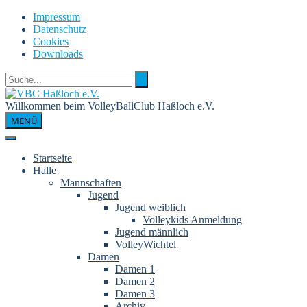
Skip
Impressum
to
Datenschutz
content
Cookies
Downloads
Willkommen beim VolleyBallClub Haßloch e.V.
MENÜ
Startseite
Halle
Mannschaften
Jugend
Jugend weiblich
Volleykids Anmeldung
Jugend männlich
VolleyWichtel
Damen
Damen 1
Damen 2
Damen 3
Archiv