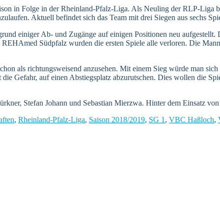
son in Folge in der Rheinland-Pfalz-Liga. Als Neuling der RLP-Liga b
nzulaufen. Aktuell befindet sich das Team mit drei Siegen aus sechs Spi
und einiger Ab- und Zugänge auf einigen Positionen neu aufgestellt. D
SG REHAmed Südpfalz wurden die ersten Spiele alle verloren. Die Mannsc
schon als richtungsweisend anzusehen. Mit einem Sieg würde man sich 
t die Gefahr, auf einen Abstiegsplatz abzurutschen. Dies wollen die Sp
Bürkner, Stefan Johann und Sebastian Mierzwa. Hinter dem Einsatz von
ften
,
Rheinland-Pfalz-Liga
,
Saison 2018/2019
,
SG 1
,
VBC Haßloch
,