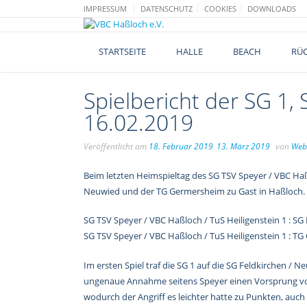
Skip
IMPRESSUM
DATENSCHUTZ
COOKIES
DOWNLOADS
to
content
STARTSEITE
HALLE
BEACH
RÜC
Spielbericht der SG 1,
16.02.2019
Veröffentlicht am
18. Februar 2019
13. März 2019
von
Web
Beim letzten Heimspieltag des SG TSV Speyer / VBC Haß
Neuwied und der TG Germersheim zu Gast in Haßloch.
SG TSV Speyer / VBC Haßloch / TuS Heiligenstein 1 : SG F
SG TSV Speyer / VBC Haßloch / TuS Heiligenstein 1 : TG G
Im ersten Spiel traf die SG 1 auf die SG Feldkirchen /
ungenaue Annahme seitens Speyer einen Vorsprung von
wodurch der Angriff es leichter hatte zu Punkten, auc