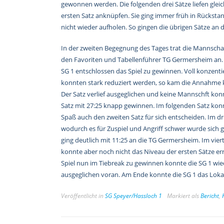
gewonnen werden. Die folgenden drei Sätze liefen glei
ersten Satz anknüpfen. Sie ging immer früh in Rücksta
nicht wieder aufholen. So gingen die übrigen Sätze an d
In der zweiten Begegnung des Tages trat die Mannschaf
den Favoriten und Tabellenführer TG Germersheim an. T
SG 1 entschlossen das Spiel zu gewinnen. Voll konzenti
konnten stark reduziert werden, so kam die Annahme 
Der Satz verlief ausgeglichen und keine Mannschft kon
Satz mit 27:25 knapp gewinnen. Im folgenden Satz konn
Spaß auch den zweiten Satz für sich entscheiden. Im dr
wodurch es für Zuspiel und Angriff schwer wurde sich
ging deutlich mit 11:25 an die TG Germersheim. Im vier
konnte aber noch nicht das Niveau der ersten Sätze er
Spiel nun im Tiebreak zu gewinnen konnte die SG 1 wied
ausgeglichen voran. Am Ende konnte die SG 1 das Lokald
Veröffentlicht in
SG Speyer/Hassloch 1
Markiert als
Bericht
,