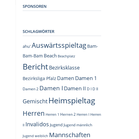
SPONSOREN
SCHLAGWÖRTER
Auswärtsspieltag
Bam-
ahu'
Beach
Bam-Bam
Beachplatz
Bericht
Bezirksklasse
Damen 1
Damen
Bezirksliga Pfalz
Damen I
Damen II
Damen 2
D I
D II
Heimspieltag
Gemischt
Herren
Herren 1
Herren 2
Herren I
Herren
Invalidos
Jugend
Jugend männlich
II
Mannschaften
Jugend weiblich