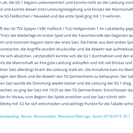
ch ab, die SG 1 begann unkonzentriert und konnte nicht an der Leistung vo
nd und konnte diesen trotz Leistungssteigerung und Einsatz der Mannschaft
ie SG Feldkirchen / Neuwied und das erste Spiel ging mit 1:3 verloren.
t des SG TSV Speyer / VBC Haßloch / TuS Heiligenstein 1 im Lokalderby geg
rotz der Niederlage im ersten Spiel und der Favoritenrolle des Gegeners wa
ert und motiviert begann dann der erste Satz. Die Fehler aus dem ersten Spi
konstanter, die Angriffe wurden druckvoller und die Abwehr war aufmerksa
nte sich absetzten. Letztendlich konnte sich die SG 1 durchsetzen und den e
te die Mannschaft an ihre gute Leistung anküpfen und mit viel Einstaz und
itten Satz allerdings brach die Leistung stark ein. Die Annahme kam ins Wa
 gegen den Block und die Abwehr des TG Germersheim zu behaupten. Der Sa
ten Satz wurde die Stimmung wieder besser und die Leistung der SG 1 stieg,
reichen, so ging der Satz mit 19:25 an den TG Germersheim. Entschlossen da
er ihr Niveau vom Beginn des Spiels erreichen und der Satz schritt sehr
erby mit 3:2 für sich entscheiden und wichtige Punkte für die Tabelle siche
Heimspieltag
,
Herren
,
Mannschaften
,
Rheinland-Pfalz-Liga
,
Saison 2018/2019
,
SG 1