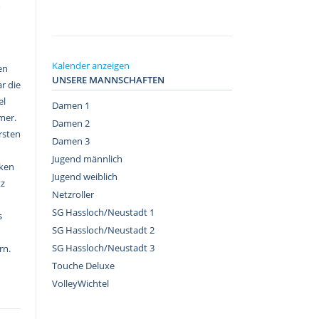
m
Kalender anzeigen
en
UNSERE MANNSCHAFTEN
r die
el
Damen 1
mer.
Damen 2
rsten
Damen 3
Jugend männlich
nken
Jugend weiblich
tz
Netzroller
SG Hassloch/Neustadt 1
s
SG Hassloch/Neustadt 2
SG Hassloch/Neustadt 3
rn.
Touche Deluxe
VolleyWichtel
–