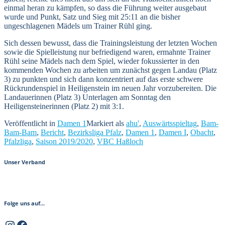
einmal heran zu kämpfen, so dass die Führung weiter ausgebaut
wurde und Punkt, Satz und Sieg mit 25:11 an die bisher
ungeschlagenen Mädels um Trainer Rühl ging.
Sich dessen bewusst, dass die Trainingsleistung der letzten Wochen
sowie die Spielleistung nur befriedigend waren, ermahnte Trainer
Rühl seine Mädels nach dem Spiel, wieder fokussierter in den
kommenden Wochen zu arbeiten um zunächst gegen Landau (Platz
3) zu punkten und sich dann konzentriert auf das erste schwere
Rückrundenspiel in Heiligenstein im neuen Jahr vorzubereiten. Die
Landauerinnen (Platz 3) Unterlagen am Sonntag den
Heiligensteinerinnen (Platz 2) mit 3:1.
Veröffentlicht in
Damen 1
Markiert als
ahu'
,
Auswärtsspieltag
,
Bam-
Bam-Bam
,
Bericht
,
Bezirksliga Pfalz
,
Damen 1
,
Damen I
,
Obacht
,
Pfalzliga
,
Saison 2019/2020
,
VBC Haßloch
Unser Verband
Folge uns auf...
Instagram
Facebook