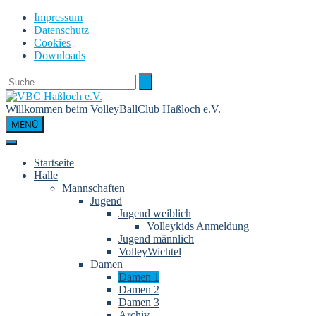
Skip
Impressum
to
Datenschutz
content
Cookies
Downloads
Willkommen beim VolleyBallClub Haßloch e.V.
MENÜ
Startseite
Halle
Mannschaften
Jugend
Jugend weiblich
Volleykids Anmeldung
Jugend männlich
VolleyWichtel
Damen
Damen 1
Damen 2
Damen 3
Archiv