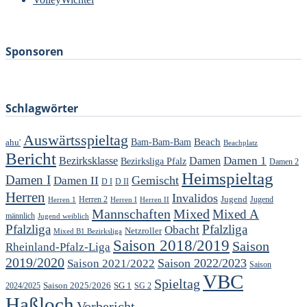
–
Sponsoren
Schlagwörter
Auswärtsspieltag
Beach
ahu'
Bam-Bam-Bam
Beachplatz
Bericht
Damen 1
Bezirksklasse
Damen
Bezirksliga Pfalz
Damen 2
Heimspieltag
Damen I
Gemischt
Damen II
D I
D II
Herren
Invalidos
Jugend
Jugend
Herren 1
Herren 2
Herren I
Herren II
Mannschaften
Mixed
Mixed A
männlich
Jugend weiblich
Pfalzliga
Pfalzliga
Obacht
Netzroller
Mixed B1 Bezirksliga
Saison 2018/2019
Saison
Rheinland-Pfalz-Liga
2019/2020
Saison 2022/2023
Saison 2021/2022
Saison
VBC
Spieltag
Saison 2025/2026
SG 1
SG 2
2024/2025
Haßloch
Vorbericht