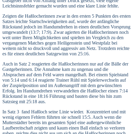
Gastgeber nicht von Anfang unter Druck gesetzt, viele eigene
Leichtsinnsfehler gemacht wurden und eine klare Linie fehlte.
Zeigten die Haßlocherinnen zwar in den ersten 5 Punkten des ersten
Satzes leichte Startschwierigkeiten auf, wurde der anfängliche
Rückstand jedoch im Handumdrehen in einen deutlichen Vorsprung
umgewandelt (13:7; 17:9). Zwar agierten die Haßlocherinnen noch
weit unter Ihren Möglichkeiten und spielten im Vergleich zu den
vergangenen Matches gegen Heiligenstein und Westpfalz bei
weitem nicht so druckvoll und aggressiv am Netz. Trotzdem reichte
es für einen deutlichen Satzgewinn von 25:16.
Auch in Satz 2 reagierten die Haßlocherinnen nur auf die Bälle der
Gastgeberinnen. Die Annahme kam zu ungenau und die
Absprachen auf dem Feld waren mangelhaft. Bei einem Spielstand
von 5:14 und 6:14 reagierte Trainer Rühl mit Spielerwechseln auf
der Zuspielposition und im Außenangriff mit dem gewünschten
Erfolg. Im Handumdrehen verwandelten die Haßlocher einen 7:14
Rückstand in eine 18:16 Führung und bauten diese bis hin zum
Satzsieg mit 25:18 aus.
In Satz 3 fand Haßloch seine Linie wieder. Konzentriert und mit
wenig eigenen Fehlern führten sie schnell 15:5. Auch wenn die
Mutterstädter bereits im gesamten Spiel eine außergewöhnliche
Laufbereitschaft zeigten und kaum einen Ball einfach so verloren
gaben, reichte dies nicht aus um sich an die Haßlocherinnen noch