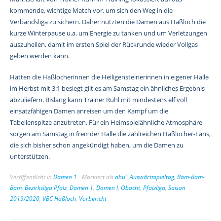
kommende, wichtige Match vor, um sich den Weg in die
Verbandsliga zu sichern. Daher nutzten die Damen aus Haßloch die
kurze Winterpause u.a. um Energie zu tanken und um Verletzungen
auszuheilen, damit im ersten Spiel der Rückrunde wieder Vollgas
geben werden kann.
Hatten die Haßlocherinnen die Heiligensteinerinnen in eigener Halle
im Herbst mit 3:1 besiegt gilt es am Samstag ein ähnliches Ergebnis
abzuliefern. Bislang kann Trainer Rühl mit mindestens elf voll
einsatzfähigen Damen anreisen um den Kampf um die
Tabellenspitze anzutreten. Für ein Heimspielähnliche Atmosphäre
sorgen am Samstag in fremder Halle die zahlreichen Haßlocher-Fans,
die sich bisher schon angekündigt haben, um die Damen zu
unterstützen.
Veröffentlicht in
Damen 1
Markiert als
ahu'
,
Auswärtsspieltag
,
Bam-Bam-
Bam
,
Bezirksliga Pfalz
,
Damen 1
,
Damen I
,
Obacht
,
Pfalzliga
,
Saison
2019/2020
,
VBC Haßloch
,
Vorbericht