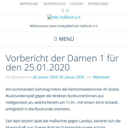
Skip
IMPRESSUM
DATENSCHUTZ
COOKIES
DOWNLOADS
to
content
Willkommen beim VolleyBallClub Haßloch e.V.
MENÜ
Vorbericht der Damen 1 für
den 25.01.2020
Veröffentlicht am
20. Januar 2020
26. Januar 2020
von
Webmaster
Am kommenden Samstag treten die Herbstmeisterinnen ihr erstes
Rückrundenspiel gegen die direkten Konkurrentinnen aus
Heiligenstein an, welche bereits am 11.01., mit einem 3:0 in Schaidt,
erfolgreich in die Rückrunde starteten.
Seit dem letzten Spiel der Haßlocher gegen Landau, bereitet sich die
Mannschaft von Trainer Rühl im Training fokussiert auf das