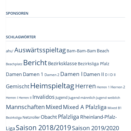
–
SPONSOREN
SCHLAGWÖRTER
Auswärtsspieltag
Beach
Bam-Bam-Bam
ahu'
Bericht
Bezirksklasse
Bezirksliga Pfalz
Beachplatz
Damen I
Damen 1
Damen II
Damen
Damen 2
D I
D II
Heimspieltag
Herren
Gemischt
Herren 1
Herren 2
Invalidos
Jugend
Jugend männlich
Herren I
Herren II
Jugend weiblich
Mannschaften
Mixed
Mixed A Pfalzliga
Mixed B1
Pfalzliga
Obacht
Rheinland-Pfalz-
Netzroller
Bezirksliga
Saison 2018/2019
Saison 2019/2020
Liga