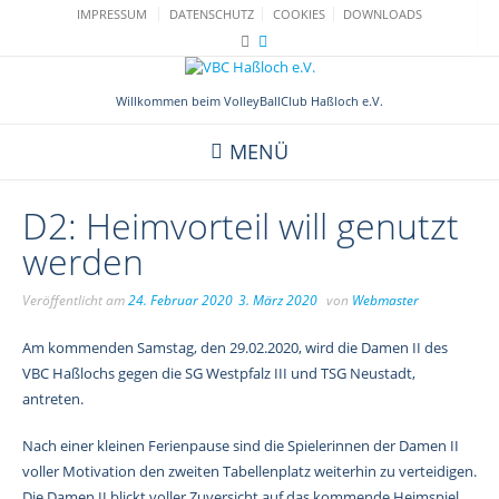
Skip
IMPRESSUM
DATENSCHUTZ
COOKIES
DOWNLOADS
to
content
Willkommen beim VolleyBallClub Haßloch e.V.
MENÜ
D2: Heimvorteil will genutzt
werden
Veröffentlicht am
24. Februar 2020
3. März 2020
von
Webmaster
Am kommenden Samstag, den 29.02.2020, wird die Damen II des
VBC Haßlochs gegen die SG Westpfalz III und TSG Neustadt,
antreten.
Nach einer kleinen Ferienpause sind die Spielerinnen der Damen II
voller Motivation den zweiten Tabellenplatz weiterhin zu verteidigen.
Die Damen II blickt voller Zuversicht auf das kommende Heimspiel