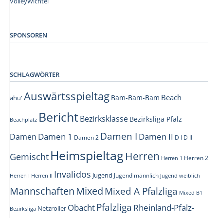
VolleyWichtel
–
SPONSOREN
SCHLAGWÖRTER
Auswärtsspieltag
Beach
Bam-Bam-Bam
ahu'
Bericht
Bezirksklasse
Bezirksliga Pfalz
Beachplatz
Damen I
Damen 1
Damen II
Damen
Damen 2
D I
D II
Heimspieltag
Herren
Gemischt
Herren 1
Herren 2
Invalidos
Jugend
Jugend männlich
Herren I
Herren II
Jugend weiblich
Mannschaften
Mixed
Mixed A Pfalzliga
Mixed B1
Pfalzliga
Obacht
Rheinland-Pfalz-
Netzroller
Bezirksliga