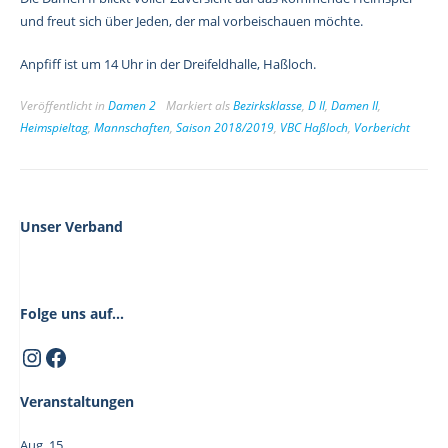
und freut sich über Jeden, der mal vorbeischauen möchte.
Anpfiff ist um 14 Uhr in der Dreifeldhalle, Haßloch.
Veröffentlicht in
Damen 2
Markiert als
Bezirksklasse
,
D II
,
Damen II
,
Heimspieltag
,
Mannschaften
,
Saison 2018/2019
,
VBC Haßloch
,
Vorbericht
Unser Verband
Folge uns auf...
Instagram
Facebook
Veranstaltungen
Aug.
15