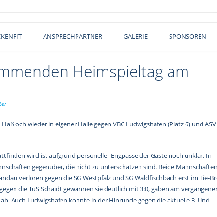
KENFIT
ANSPRECHPARTNER
GALERIE
SPONSOREN
ommenden Heimspieltag am
ter
ßloch wieder in eigener Halle gegen VBC Ludwigshafen (Platz 6) und ASV
attfinden wird ist aufgrund personeller Engpässe der Gäste noch unklar. In
schaften gegenüber, die nicht zu unterschätzen sind. Beide Mannschafte
 Landau verloren gegen die SG Westpfalz und SG Waldfischbach erst im Tie-B
l gegen die TuS Schaidt gewannen sie deutlich mit 3:0, gaben am vergangene
ab. Auch Ludwigshafen konnte in der Hinrunde gegen die aktuelle 3. Und