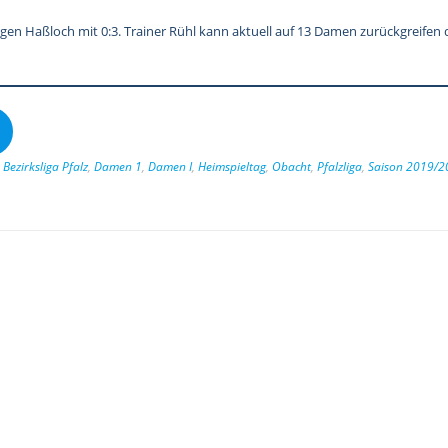
gen Haßloch mit 0:3. Trainer Rühl kann aktuell auf 13 Damen zurückgreifen 
,
Bezirksliga Pfalz
,
Damen 1
,
Damen I
,
Heimspieltag
,
Obacht
,
Pfalzliga
,
Saison 2019/2