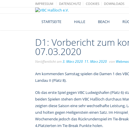
Skip
IMPRESSUM
DATENSCHUTZ
COOKIES
DOWNLOADS
to
content
STARTSEITE
HALLE
BEACH
RÜC
D1: Vorbericht zum k
07.03.2020
Veröffentlicht am
3. März 2020
11. März 2020
von
Webmas
Am kommenden Samstag spielen die Damen 1 des VBC Ha
Landau II (Platz 8).
Ob das erste Spiel gegen VBC Ludwigshafen (Platz 6) st
beiden Spielen stehen dem VBC Haßloch durchaus Mann
zeigten diese Saison eine sehr wechselhafte Leistung,
und holten gegen Heiligenstein einen Satz. Im Hinspie
Wochenende jedoch das Rückrundenspiel im Tie-Break 
4.Platzierten im Tie-Break Punkte holen.