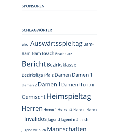
SPONSOREN
SCHLAGWÖRTER
Auswärtsspieltag
Bam-
ahu'
Beach
Bam-Bam
Beachplatz
Bericht
Bezirksklasse
Damen 1
Damen
Bezirksliga Pfalz
Damen I
Damen II
Damen 2
D I
D II
Heimspieltag
Gemischt
Herren
Herren 1
Herren 2
Herren I
Herren
Invalidos
Jugend
Jugend männlich
II
Mannschaften
Jugend weiblich