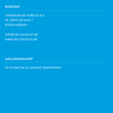
KONTAKT
Volleyballclub Haßloch e.V.
Dr. Wirth-Strasse 7
67454 Haßloch
info@vbc-hassloch.de
www.vbc-hassloch.de
HALLENANFAHRT
So finden Sie zu unseren
Spielstätten
!