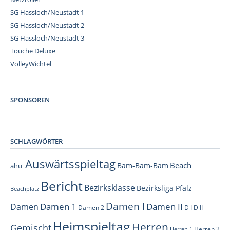
SG Hassloch/Neustadt 1
SG Hassloch/Neustadt 2
SG Hassloch/Neustadt 3
Touche Deluxe
VolleyWichtel
–
SPONSOREN
SCHLAGWÖRTER
Auswärtsspieltag
Beach
Bam-Bam-Bam
ahu'
Bericht
Bezirksklasse
Bezirksliga Pfalz
Beachplatz
Damen I
Damen 1
Damen II
Damen
Damen 2
D I
D II
Heimspieltag
Herren
Gemischt
Herren 1
Herren 2