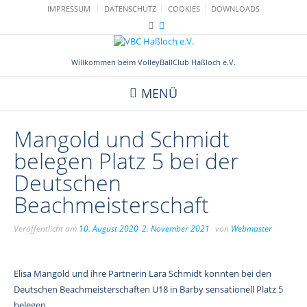
Skip
IMPRESSUM
DATENSCHUTZ
COOKIES
DOWNLOADS
to
content
Willkommen beim VolleyBallClub Haßloch e.V.
MENÜ
Mangold und Schmidt
belegen Platz 5 bei der
Deutschen
Beachmeisterschaft
Veröffentlicht am
10. August 2020
2. November 2021
von
Webmaster
Elisa Mangold und ihre Partnerin Lara Schmidt konnten bei den
Deutschen Beachmeisterschaften U18 in Barby sensationell Platz 5
belegen.