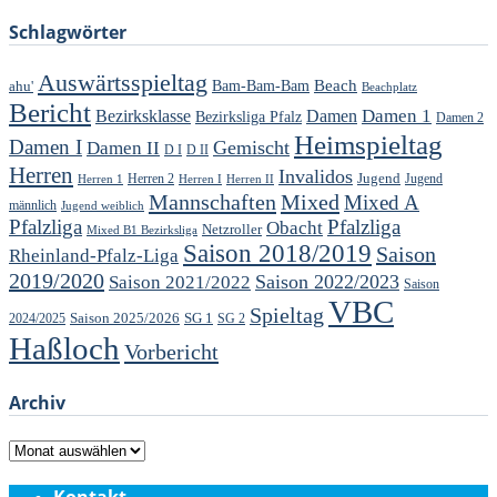
Schlagwörter
Auswärtsspieltag
Beach
ahu'
Bam-Bam-Bam
Beachplatz
Bericht
Damen 1
Bezirksklasse
Damen
Bezirksliga Pfalz
Damen 2
Heimspieltag
Damen I
Gemischt
Damen II
D I
D II
Herren
Invalidos
Jugend
Jugend
Herren 1
Herren 2
Herren I
Herren II
Mannschaften
Mixed
Mixed A
männlich
Jugend weiblich
Pfalzliga
Pfalzliga
Obacht
Netzroller
Mixed B1 Bezirksliga
Saison 2018/2019
Saison
Rheinland-Pfalz-Liga
2019/2020
Saison 2022/2023
Saison 2021/2022
Saison
VBC
Spieltag
Saison 2025/2026
SG 1
SG 2
2024/2025
Haßloch
Vorbericht
Archiv
Archiv
Kontakt