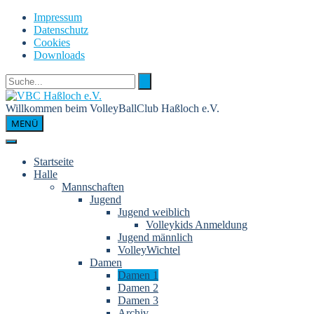
Skip
Impressum
to
Datenschutz
content
Cookies
Downloads
Willkommen beim VolleyBallClub Haßloch e.V.
MENÜ
Startseite
Halle
Mannschaften
Jugend
Jugend weiblich
Volleykids Anmeldung
Jugend männlich
VolleyWichtel
Damen
Damen 1
Damen 2
Damen 3
Archiv