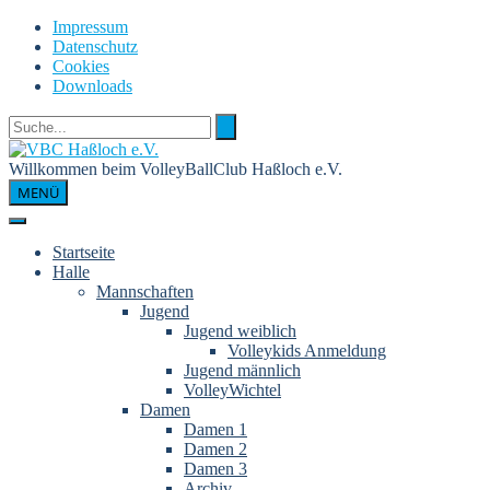
Skip
Impressum
to
Datenschutz
content
Cookies
Downloads
Willkommen beim VolleyBallClub Haßloch e.V.
MENÜ
Startseite
Halle
Mannschaften
Jugend
Jugend weiblich
Volleykids Anmeldung
Jugend männlich
VolleyWichtel
Damen
Damen 1
Damen 2
Damen 3
Archiv