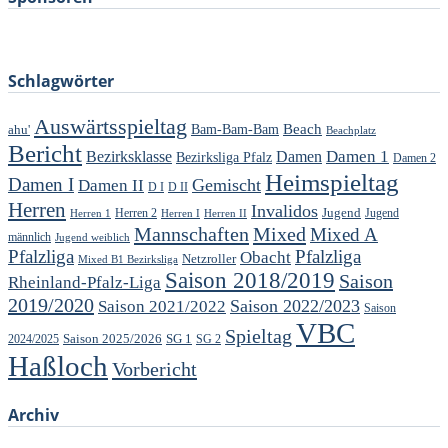
Schlagwörter
Auswärtsspieltag
Beach
ahu'
Bam-Bam-Bam
Beachplatz
Bericht
Damen 1
Bezirksklasse
Damen
Bezirksliga Pfalz
Damen 2
Heimspieltag
Damen I
Gemischt
Damen II
D I
D II
Herren
Invalidos
Jugend
Jugend
Herren 1
Herren 2
Herren I
Herren II
Mannschaften
Mixed
Mixed A
männlich
Jugend weiblich
Pfalzliga
Pfalzliga
Obacht
Netzroller
Mixed B1 Bezirksliga
Saison 2018/2019
Saison
Rheinland-Pfalz-Liga
2019/2020
Saison 2022/2023
Saison 2021/2022
Saison
VBC
Spieltag
Saison 2025/2026
SG 1
SG 2
2024/2025
Haßloch
Vorbericht
Archiv