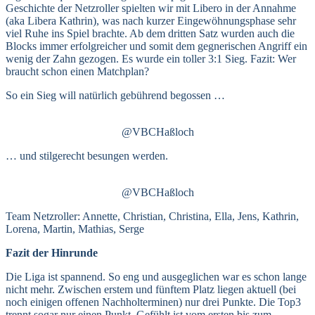
Geschichte der Netzroller spielten wir mit Libero in der Annahme
(aka Libera Kathrin), was nach kurzer Eingewöhnungsphase sehr
viel Ruhe ins Spiel brachte. Ab dem dritten Satz wurden auch die
Blocks immer erfolgreicher und somit dem gegnerischen Angriff ein
wenig der Zahn gezogen. Es wurde ein toller 3:1 Sieg. Fazit: Wer
braucht schon einen Matchplan?
So ein Sieg will natürlich gebührend begossen …
@VBCHaßloch
… und stilgerecht besungen werden.
@VBCHaßloch
Team Netzroller: Annette, Christian, Christina, Ella, Jens, Kathrin,
Lorena, Martin, Mathias, Serge
Fazit der Hinrunde
Die Liga ist spannend. So eng und ausgeglichen war es schon lange
nicht mehr. Zwischen erstem und fünftem Platz liegen aktuell (bei
noch einigen offenen Nachholterminen) nur drei Punkte. Die Top3
trennt sogar nur einen Punkt. Gefühlt ist vom ersten bis zum