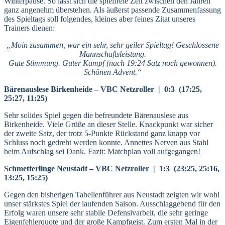
Winterpause. So lässt sich die spielfreie Zeit zwischen den Jahren
ganz angenehm überstehen. Als äußerst passende Zusammenfassung
des Spieltags soll folgendes, kleines aber feines Zitat unseres
Trainers dienen:
„Moin zusammen, war ein sehr, sehr geiler Spieltag! Geschlossene
Mannschaftsleistung.
Gute Stimmung. Guter Kampf (nach 19:24 Satz noch gewonnen).
Schönen Advent.“
Bärenauslese Birkenheide – VBC Netzroller | 0:3 (17:25,
25:27, 11:25)
Sehr solides Spiel gegen die befreundete Bärenauslese aus
Birkenheide. Viele Grüße an dieser Stelle. Knackpunkt war sicher
der zweite Satz, der trotz 5-Punkte Rückstand ganz knapp vor
Schluss noch gedreht werden konnte. Annettes Nerven aus Stahl
beim Aufschlag sei Dank. Fazit: Matchplan voll aufgegangen!
Schmetterlinge Neustadt – VBC Netzroller | 1:3 (23:25, 25:16,
13:25, 15:25)
Gegen den bisherigen Tabellenführer aus Neustadt zeigten wir wohl
unser stärkstes Spiel der laufenden Saison. Ausschlaggebend für den
Erfolg waren unsere sehr stabile Defensivarbeit, die sehr geringe
Eigenfehlerquote und der große Kampfgeist. Zum ersten Mal in der