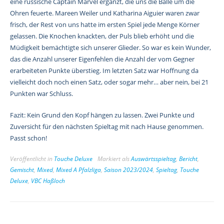
eine russische Captain Marvel ergänzt, die uns die Bälle um die
Ohren feuerte. Mareen Weiler und Katharina Aiguier waren zwar
frisch, der Rest von uns hatte im ersten Spiel jede Menge Körner
gelassen. Die Knochen knackten, der Puls blieb erhöht und die
Müdigkeit bemächtigte sich unserer Glieder. So war es kein Wunder,
das die Anzahl unserer Eigenfehlen die Anzahl der vom Gegner
erarbeiteten Punkte überstieg. Im letzten Satz war Hoffnung da
vielleicht doch noch einen Satz, oder sogar mehr… aber nein, bei 21
Punkten war Schluss.
Fazit: Kein Grund den Kopf hängen zu lassen. Zwei Punkte und
Zuversicht für den nächsten Spieltag mit nach Hause genommen.
Passt schon!
Veröffentlicht in
Touche Deluxe
Markiert als
Auswärtsspieltag
,
Bericht
,
Gemischt
,
Mixed
,
Mixed A Pfalzliga
,
Saison 2023/2024
,
Spieltag
,
Touche
Deluxe
,
VBC Haßloch