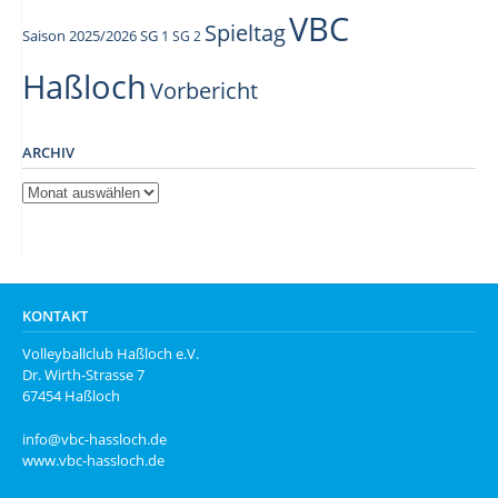
VBC
Spieltag
Saison 2025/2026
SG 1
SG 2
Haßloch
Vorbericht
ARCHIV
Archiv
KONTAKT
Volleyballclub Haßloch e.V.
Dr. Wirth-Strasse 7
67454 Haßloch
info@vbc-hassloch.de
www.vbc-hassloch.de