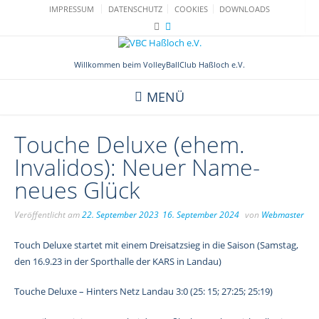
Skip
IMPRESSUM
DATENSCHUTZ
COOKIES
DOWNLOADS
to
content
Willkommen beim VolleyBallClub Haßloch e.V.
MENÜ
Touche Deluxe (ehem.
Invalidos): Neuer Name-
neues Glück
Veröffentlicht am
22. September 2023
16. September 2024
von
Webmaster
Touch Deluxe startet mit einem Dreisatzsieg in die Saison (Samstag,
den 16.9.23 in der Sporthalle der KARS in Landau)
Touche Deluxe – Hinters Netz Landau 3:0 (25: 15; 27:25; 25:19)