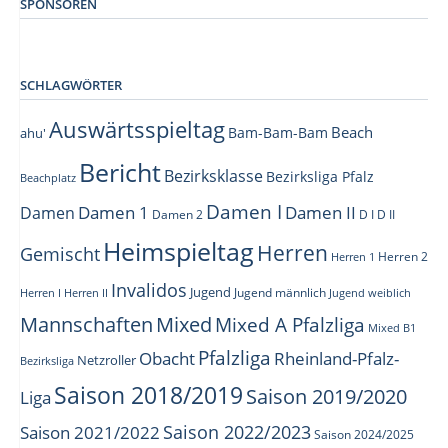
SPONSOREN
SCHLAGWÖRTER
Auswärtsspieltag
Beach
Bam-Bam-Bam
ahu'
Bericht
Bezirksklasse
Bezirksliga Pfalz
Beachplatz
Damen I
Damen 1
Damen II
Damen
Damen 2
D I
D II
Heimspieltag
Herren
Gemischt
Herren 1
Herren 2
Invalidos
Jugend
Jugend männlich
Herren I
Herren II
Jugend weiblich
Mannschaften
Mixed
Mixed A Pfalzliga
Mixed B1
Pfalzliga
Obacht
Rheinland-Pfalz-
Netzroller
Bezirksliga
Saison 2018/2019
Saison 2019/2020
Liga
Saison 2022/2023
Saison 2021/2022
Saison 2024/2025