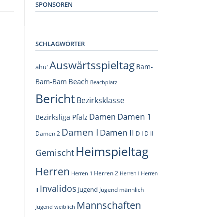
SPONSOREN
SCHLAGWÖRTER
Auswärtsspieltag
Bam-
ahu'
Beach
Bam-Bam
Beachplatz
Bericht
Bezirksklasse
Damen 1
Damen
Bezirksliga Pfalz
Damen I
Damen II
Damen 2
D I
D II
Heimspieltag
Gemischt
Herren
Herren 1
Herren 2
Herren I
Herren
Invalidos
Jugend
Jugend männlich
II
Mannschaften
Jugend weiblich