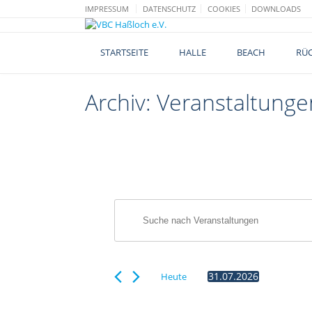
Skip
IMPRESSUM
DATENSCHUTZ
COOKIES
DOWNLOADS
to
content
STARTSEITE
HALLE
BEACH
RÜC
Archiv:
Veranstaltunge
V
Veranstaltungen
Bitte
e
für
Schlüsselwort
r
31.
eingeben.
a
Suche
Juli
31.07.2026
Heute
n
nach
Datum
2026
Veranstaltungen
s
wählen.
Schlüsselwort.