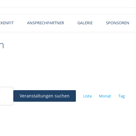
KENFIT
ANSPRECHPARTNER
GALERIE
SPONSOREN
n
V
e
Veranstaltungen suchen
Liste
Monat
Tag
r
a
n
s
t