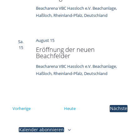
t
s
a
Beacharena
VBC Hassloch e.V. Beachanlage,
t
l
Haßloch, Rheinland-Pfalz, Deutschland
a
t
u
l
n
t
August 15
g
Sa.
u
A
15
Eröffnung der neuen
n
n
Beachfelder
s
g
Beacharena
VBC Hassloch e.V. Beachanlage,
i
e
Haßloch, Rheinland-Pfalz, Deutschland
c
n
h
t
S
e
u
n
c
Veranstaltungen
Nächste
Vorherige
Heute
-
Veranstal
h
N
a
e
Kalender abonnieren
v
u
i