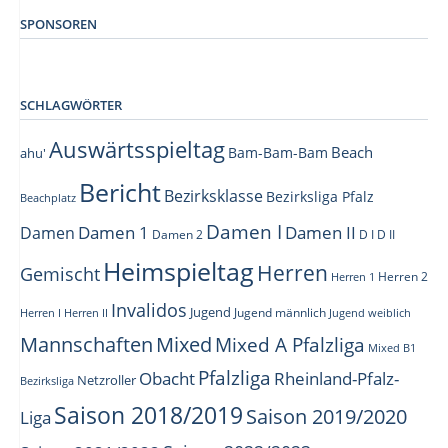
SPONSOREN
SCHLAGWÖRTER
Auswärtsspieltag
Beach
Bam-Bam-Bam
ahu'
Bericht
Bezirksklasse
Bezirksliga Pfalz
Beachplatz
Damen I
Damen 1
Damen II
Damen
Damen 2
D I
D II
Heimspieltag
Herren
Gemischt
Herren 1
Herren 2
Invalidos
Jugend
Jugend männlich
Herren I
Herren II
Jugend weiblich
Mannschaften
Mixed
Mixed A Pfalzliga
Mixed B1
Pfalzliga
Obacht
Rheinland-Pfalz-
Netzroller
Bezirksliga
Saison 2018/2019
Saison 2019/2020
Liga