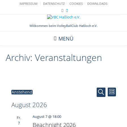
Skip
IMPRESSUM
DATENSCHUTZ
COOKIES
DOWNLOADS
to
content
Willkommen beim VolleyBallClub Haßloch e.V.
MENÜ
Archiv:
Veranstaltungen
Veranstaltungen
V
V
Anstehend
Liste
e
e
Suche
Datum
r
August 2026
wählen.
r
a
a
n
August 7 @ 18:00
Fr.
s
n
7
Beachnight 2026