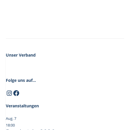
n
g
d
a
t
A
i
n
o
s
n
i
c
Unser Verband
h
t
e
Folge uns auf...
n
Instagram
Facebook
,
N
Veranstaltungen
a
v
Aug.
7
i
18:00