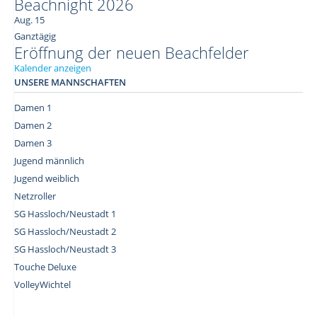
Beachnight 2026
g
Aug.
15
a
Ganztägig
t
Eröffnung der neuen Beachfelder
i
Kalender anzeigen
UNSERE MANNSCHAFTEN
o
n
Damen 1
Damen 2
Damen 3
Jugend männlich
Jugend weiblich
Netzroller
SG Hassloch/Neustadt 1
SG Hassloch/Neustadt 2
SG Hassloch/Neustadt 3
Touche Deluxe
VolleyWichtel
–