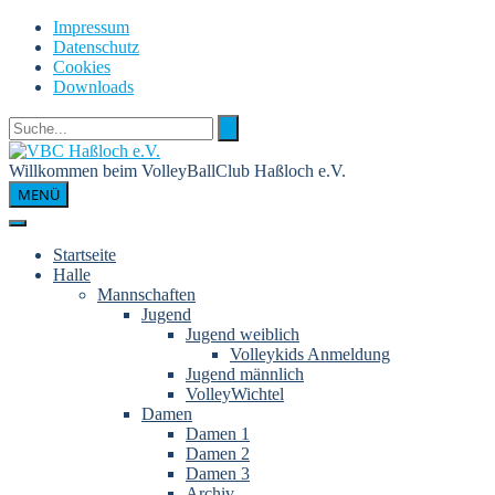
Skip
Impressum
to
Datenschutz
content
Cookies
Downloads
Willkommen beim VolleyBallClub Haßloch e.V.
MENÜ
Startseite
Halle
Mannschaften
Jugend
Jugend weiblich
Volleykids Anmeldung
Jugend männlich
VolleyWichtel
Damen
Damen 1
Damen 2
Damen 3
Archiv