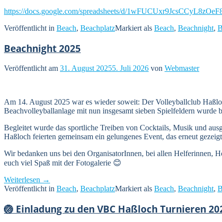
https://docs.google.com/spreadsheets/d/1wFUCUxr9JcsCCyL8zO
Veröffentlicht in
Beach
,
Beachplatz
Markiert als
Beach
,
Beachnight
,
B
Beachnight 2025
Veröffentlicht am
31. August 2025
5. Juli 2026
von
Webmaster
Am 14. August 2025 war es wieder soweit: Der Volleyballclub Haßloch
Beachvolleyballanlage mit nun insgesamt sieben Spielfeldern wurde bis
Begleitet wurde das sportliche Treiben von Cocktails, Musik und aus
Haßloch feierten gemeinsam ein gelungenes Event, das erneut gezeig
Wir bedanken uns bei den OrganisatorInnen, bei allen Helferinnen, 
euch viel Spaß mit der Fotogalerie 😊
„Beachnight
Weiterlesen
→
2025“
Veröffentlicht in
Beach
,
Beachplatz
Markiert als
Beach
,
Beachnight
,
B
🏐 Einladung zu den VBC Haßloch Turnieren 20