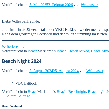
Veröffentlicht am
5. Mai 2025
3. Februar 2026
von
Webmaster
Liebe Volleyballfreunde,
auch im Jahr 2025 veranstaltet der
VBC Haßloch
wieder mehrere spa
Nach dem großartigen Feedback und der tollen Stimmung im letzten J
„🏐
Weiterlesen
→
Einladung
Veröffentlicht in
Beach
Markiert als
Beach
,
Beach Mixed
,
Beach Mixe
zu
den
Beach Night 2024
VBC
Haßloch
Veröffentlicht am
7. August 2024
25. August 2024
von
Webmaster
Turnieren
2025
–
@VBCHaßloch
Update
🏆“
Veröffentlicht in
Beach
Markiert als
Beach
,
Beachnight
,
Beachnight 2
Posts
←
Ältere Beiträge
navigation
Unser Verband