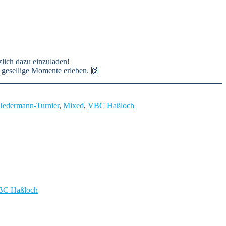
lich dazu einzuladen!
 gesellige Momente erleben. 🙌
Jedermann-Turnier
,
Mixed
,
VBC Haßloch
C Haßloch