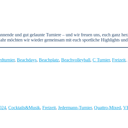
nnende und gut gelaunte Turniere – und wir freuen uns, euch ganz herz
ahr möchten wir wieder gemeinsam mit euch sportliche Highlights und
dturnier
,
Beachdays
,
Beachplatz
,
Beachvolleyball
,
C Turnier
,
Freizeit
,
024
,
Cocktails&Musik
,
Freizeit
,
Jedermann-Turnier
,
Quattro-Mixed
,
VB