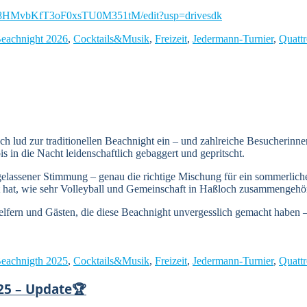
eF8HMvbKfT3oF0xsTU0M351tM/edit?usp=drivesdk
eachnight 2026
,
Cocktails&Musik
,
Freizeit
,
Jedermann-Turnier
,
Quatt
 lud zur traditionellen Beachnight ein – und zahlreiche Besucherinne
 in die Nacht leidenschaftlich gebaggert und gepritscht.
gelassener Stimmung – genau die richtige Mischung für ein sommerlich
t hat, wie sehr Volleyball und Gemeinschaft in Haßloch zusammengehö
Helfern und Gästen, die diese Beachnight unvergesslich gemacht haben 
eachnigth 2025
,
Cocktails&Musik
,
Freizeit
,
Jedermann-Turnier
,
Quatt
25 – Update🏆