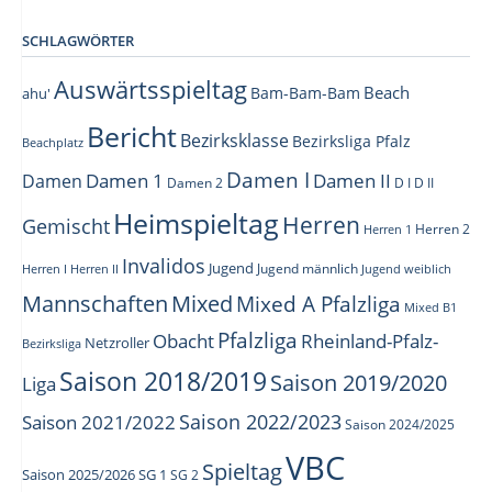
SCHLAGWÖRTER
Auswärtsspieltag
Beach
Bam-Bam-Bam
ahu'
Bericht
Bezirksklasse
Bezirksliga Pfalz
Beachplatz
Damen I
Damen 1
Damen II
Damen
Damen 2
D I
D II
Heimspieltag
Herren
Gemischt
Herren 1
Herren 2
Invalidos
Jugend
Jugend männlich
Herren I
Herren II
Jugend weiblich
Mannschaften
Mixed
Mixed A Pfalzliga
Mixed B1
Pfalzliga
Obacht
Rheinland-Pfalz-
Netzroller
Bezirksliga
Saison 2018/2019
Saison 2019/2020
Liga
Saison 2022/2023
Saison 2021/2022
Saison 2024/2025
VBC
Spieltag
Saison 2025/2026
SG 1
SG 2