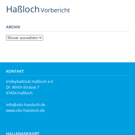
Haßloch
Vorbericht
ARCHIV
Archiv
KONTAKT
Volleyballclub Haßloch e.V.
Dr. Wirth-Strasse 7
67454 Haßloch
info@vbc-hassloch.de
www.vbc-hassloch.de
HALLENANFAHRT