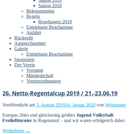
Saison 2019
Saison 2018
Belegungsplan
Regeln
Regelungen 2019
Entstehung Beachanlage
Anfahrt
Rückenfit
Ansprechpartner
Galerie
Entstehung Beachanlage
Sponsoren
Der Verein
Vorstand
Mitgliedschaft
Vereinsordnungen
26. Netto-Regentalcup 2019 / 21.-23.06.19
Veröffentlicht am
3. August 2019
16. Januar 2020
von
Webmaster
Europas 26tes und gleichzeitig größtes
Jugend-Volleyball-
Freiluftturnier
in Regenstauf – und wir waren erfolgreich dabei.
„26.
Weiterlesen
→