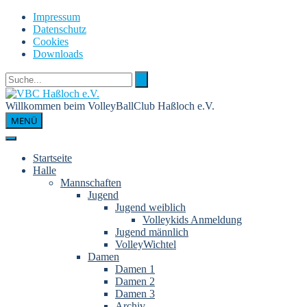
Skip
Impressum
to
Datenschutz
content
Cookies
Downloads
Willkommen beim VolleyBallClub Haßloch e.V.
MENÜ
Startseite
Halle
Mannschaften
Jugend
Jugend weiblich
Volleykids Anmeldung
Jugend männlich
VolleyWichtel
Damen
Damen 1
Damen 2
Damen 3
Archiv