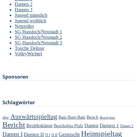
Damen 2
Damen 3
Jugend männlich
Jugend weiblich
Netzroller
SG Hassloch/Neustadt 1
SG Hassloch/Neustadt 2
SG Hassloch/Neustadt 3
Touche Deluxe
VolleyWichtel
–
Sponsoren
Schlagwörter
Auswärtsspieltag
Beach
ahu'
Bam-Bam-Bam
Beachplatz
Bericht
Damen 1
Bezirksklasse
Damen
Bezirksliga Pfalz
Damen 2
Heimspieltag
Damen I
Gemischt
Damen II
D I
D II