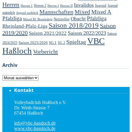
Herren
Invalidos
Jugend
Jugend
Herren 1
Herren 2
Herren I
Herren II
Mannschaften
Mixed
Mixed A
männlich
Jugend weiblich
Pfalzliga
Pfalzliga
Obacht
Netzroller
Mixed B1 Bezirksliga
Saison 2018/2019
Saison
Rheinland-Pfalz-Liga
2019/2020
Saison 2022/2023
Saison 2021/2022
Saison
VBC
Spieltag
Saison 2025/2026
SG 1
SG 2
2024/2025
Haßloch
Vorbericht
Archiv
Archiv
Kontakt
Volleyballclub Haßloch e.V.
Dr. Wirth-Strasse 7
67454 Haßloch
info@vbc-hassloch.de
www.vbc-hassloch.de