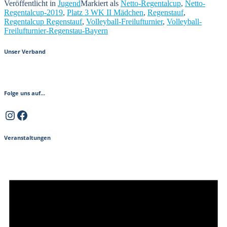
Netto-
Veröffentlicht in
Jugend
Markiert als
Netto-Regentalcup
,
Netto-
Regentalcup
Regentalcup-2019
,
Platz 3 WK II Mädchen
,
Regenstauf
,
2019
Regentalcup Regenstauf
,
Volleyball-Freilufturnier
,
Volleyball-
/
Freilufturnier-Regenstau-Bayern
21.-23.06.19“
Unser Verband
Folge uns auf...
Instagram
Facebook
Veranstaltungen