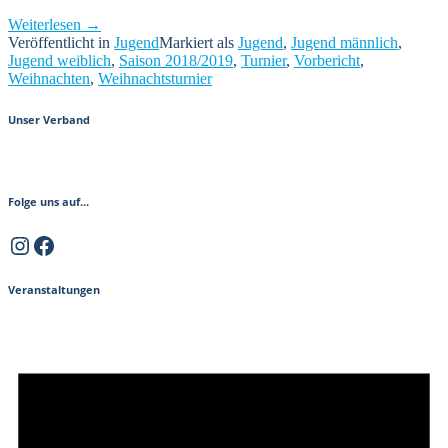
„Weihnachtsturnier
Weiterlesen
→
des
Veröffentlicht in
Jugend
Markiert als
Jugend
,
Jugend männlich
,
VBC
Jugend weiblich
,
Saison 2018/2019
,
Turnier
,
Vorbericht
,
Hassloch“
Weihnachten
,
Weihnachtsturnier
Unser Verband
Folge uns auf...
Instagram
Facebook
Veranstaltungen