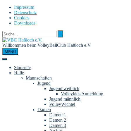
Skip
Impressum
to
Datenschutz
content
Cookies
Downloads
Willkommen beim VolleyBallClub Haßloch e.V.
MENÜ
Startseite
Halle
Mannschaften
Jugend
Jugend weiblich
Volleykids Anmeldung
Jugend männlich
VolleyWichtel
Damen
Damen 1
Damen 2
Damen 3
Archiv