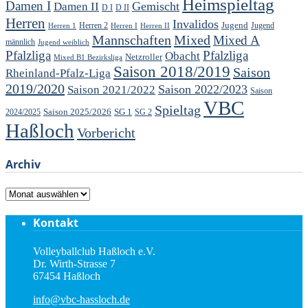
Heimspieltag
Damen I
Gemischt
Damen II
D I
D II
Herren
Invalidos
Jugend
Jugend
Herren 1
Herren 2
Herren I
Herren II
Mannschaften
Mixed
Mixed A
männlich
Jugend weiblich
Pfalzliga
Pfalzliga
Obacht
Netzroller
Mixed B1 Bezirksliga
Saison 2018/2019
Saison
Rheinland-Pfalz-Liga
2019/2020
Saison 2022/2023
Saison 2021/2022
Saison
VBC
Spieltag
Saison 2025/2026
SG 1
SG 2
2024/2025
Haßloch
Vorbericht
Archiv
Archiv
Kontakt
Volleyballclub Haßloch e.V.
Dr. Wirth-Strasse 7
67454 Haßloch
info@vbc-hassloch.de