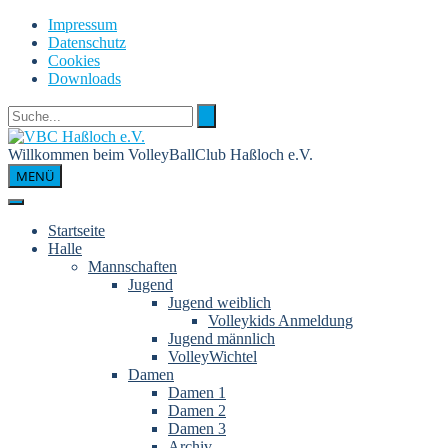
Skip
Impressum
to
Datenschutz
content
Cookies
Downloads
Willkommen beim VolleyBallClub Haßloch e.V.
MENÜ
Startseite
Halle
Mannschaften
Jugend
Jugend weiblich
Volleykids Anmeldung
Jugend männlich
VolleyWichtel
Damen
Damen 1
Damen 2
Damen 3
Archiv