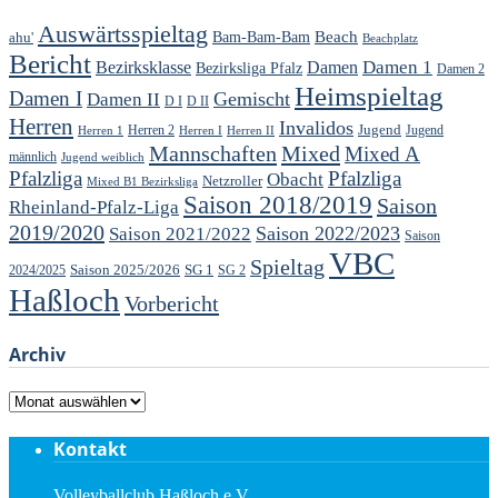
Auswärtsspieltag
Beach
ahu'
Bam-Bam-Bam
Beachplatz
Bericht
Damen 1
Bezirksklasse
Damen
Bezirksliga Pfalz
Damen 2
Heimspieltag
Damen I
Gemischt
Damen II
D I
D II
Herren
Invalidos
Jugend
Jugend
Herren 1
Herren 2
Herren I
Herren II
Mannschaften
Mixed
Mixed A
männlich
Jugend weiblich
Pfalzliga
Pfalzliga
Obacht
Netzroller
Mixed B1 Bezirksliga
Saison 2018/2019
Saison
Rheinland-Pfalz-Liga
2019/2020
Saison 2022/2023
Saison 2021/2022
Saison
VBC
Spieltag
Saison 2025/2026
SG 1
SG 2
2024/2025
Haßloch
Vorbericht
Archiv
Archiv
Kontakt
Volleyballclub Haßloch e.V.