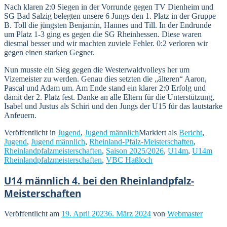
Nach klaren 2:0 Siegen in der Vorrunde gegen TV Dienheim und
SG Bad Salzig belegten unsere 6 Jungs den 1. Platz in der Gruppe
B. Toll die jüngsten Benjamin, Hannes und Till. In der Endrunde
um Platz 1-3 ging es gegen die SG Rheinhessen. Diese waren
diesmal besser und wir machten zuviele Fehler. 0:2 verloren wir
gegen einen starken Gegner.
Nun musste ein Sieg gegen die Westerwaldvolleys her um
Vizemeister zu werden. Genau dies setzten die „älteren“ Aaron,
Pascal und Adam um. Am Ende stand ein klarer 2:0 Erfolg und
damit der 2. Platz fest. Danke an alle Eltern für die Unterstützung,
Isabel und Justus als Schiri und den Jungs der U15 für das lautstarke
Anfeuern.
Veröffentlicht in
Jugend
,
Jugend männlich
Markiert als
Bericht
,
Jugend
,
Jugend männlich
,
Rheinland-Pfalz-Meisterschaften
,
Rheinlandpfalzmeisterschaften
,
Saison 2025/2026
,
U14m
,
U14m
Rheinlandpfalzmeisterschaften
,
VBC Haßloch
U14 männlich 4. bei den Rheinlandpfalz-
Meisterschaften
Veröffentlicht am
19. April 2023
6. März 2024
von
Webmaster