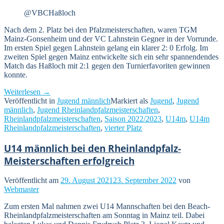
@VBCHaßloch
Nach dem 2. Platz bei den Pfalzmeisterschaften, waren TGM
Mainz-Gonsenheim und der VC Lahnstein Gegner in der Vorrunde.
Im ersten Spiel gegen Lahnstein gelang ein klarer 2: 0 Erfolg. Im
zweiten Spiel gegen Mainz entwickelte sich ein sehr spannendendes
Match das Haßloch mit 2:1 gegen den Turnierfavoriten gewinnen
konnte.
„U14
Weiterlesen
→
männlich
Veröffentlicht in
Jugend männlich
Markiert als
Jugend
,
Jugend
4.
männlich
,
Jugend Rheinlandpfalzmeisterschaften
,
bei
Rheinlandpfalzmeisterschaften
,
Saison 2022/2023
,
U14m
,
U14m
den
Rheinlandpfalzmeisterschaften
,
vierter Platz
Rheinlandpfalz-
Meisterschaften“
U14 männlich bei den Rheinlandpfalz-
Meisterschaften erfolgreich
Veröffentlicht am
29. August 2021
23. September 2022
von
Webmaster
Zum ersten Mal nahmen zwei U14 Mannschaften bei den Beach-
Rheinlandpfalzmeisterschaften am Sonntag in Mainz teil. Dabei