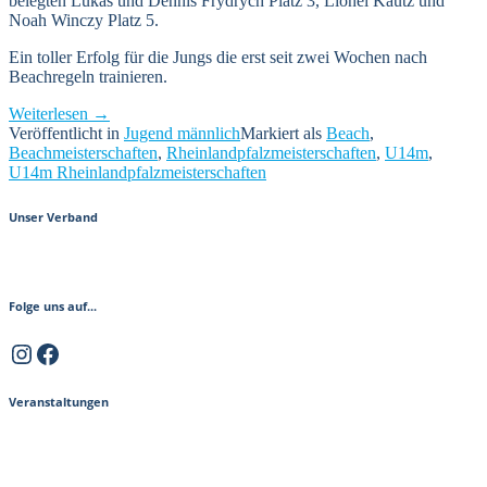
belegten Lukas und Dennis Frydrych Platz 3, Lionel Kautz und
Noah Winczy Platz 5.
Ein toller Erfolg für die Jungs die erst seit zwei Wochen nach
Beachregeln trainieren.
„U14
Weiterlesen
→
männlich
Veröffentlicht in
Jugend männlich
Markiert als
Beach
,
bei
Beachmeisterschaften
,
Rheinlandpfalzmeisterschaften
,
U14m
,
den
U14m Rheinlandpfalzmeisterschaften
Rheinlandpfalz-
Meisterschaften
Unser Verband
erfolgreich“
Folge uns auf...
Instagram
Facebook
Veranstaltungen