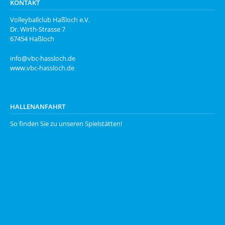
KONTAKT
Volleyballclub Haßloch e.V.
Dr. Wirth-Strasse 7
67454 Haßloch
info@vbc-hassloch.de
www.vbc-hassloch.de
HALLENANFAHRT
So finden Sie zu unseren
Spielstätten
!