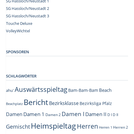
SG Hassloch/Neustadt 1
SG Hassloch/Neustadt 2
SG Hassloch/Neustadt 3
Touche Deluxe
VolleyWichtel
–
SPONSOREN
SCHLAGWÖRTER
Auswärtsspieltag
Beach
Bam-Bam-Bam
ahu'
Bericht
Bezirksklasse
Bezirksliga Pfalz
Beachplatz
Damen I
Damen 1
Damen II
Damen
Damen 2
D I
D II
Heimspieltag
Herren
Gemischt
Herren 1
Herren 2