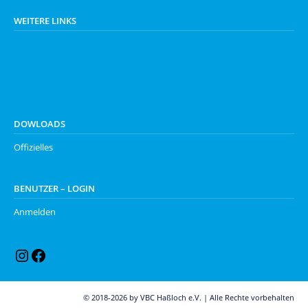
WEITERE LINKS
DOWLOADS
Offizielles
BENUTZER – LOGIN
Anmelden
Instagram
Facebook
© 2018-2026 by VBC Haßloch e.V. | Alle Rechte vorbehalten