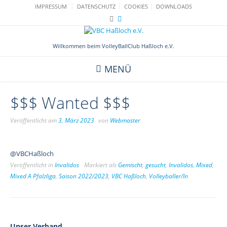
Skip
IMPRESSUM
DATENSCHUTZ
COOKIES
DOWNLOADS
to
content
Willkommen beim VolleyBallClub Haßloch e.V.
MENÜ
$$$ Wanted $$$
Veröffentlicht am
3. März 2023
von
Webmaster
@VBCHaßloch
Veröffentlicht in
Invalidos
Markiert als
Gemischt
,
gesucht
,
Invalidos
,
Mixed
,
Mixed A Pfalzliga
,
Saison 2022/2023
,
VBC Haßloch
,
Volleyballer/In
Unser Verband