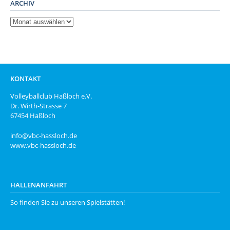
ARCHIV
Archiv
KONTAKT
Volleyballclub Haßloch e.V.
Dr. Wirth-Strasse 7
67454 Haßloch
info@vbc-hassloch.de
www.vbc-hassloch.de
HALLENANFAHRT
So finden Sie zu unseren
Spielstätten
!