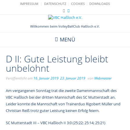
Skip
IMPRESSUM
DATENSCHUTZ
COOKIES
DOWNLOADS
to
content
Willkommen beim VolleyBallClub Haßloch e.V.
MENÜ
D II: Gute Leistung bleibt
unbelohnt
Veröffentlicht am
16. Januar 2019
23. Januar 2019
von
Webmaster
Am vergangenen Sonntag trat die zweite Damenmannschaft des
VBC Haßloch bei der dritten Mannschaft des SC Mutterstadt an.
Leider konnte die Mannschaft von Trainerduo Rigobert Müller und
Christian Reiß trotz guter Leistung keinen Erfolg feiern.
SC Mutterstadt III – VBC Haßloch II 3:0 (25:22; 25:14; 25:21)