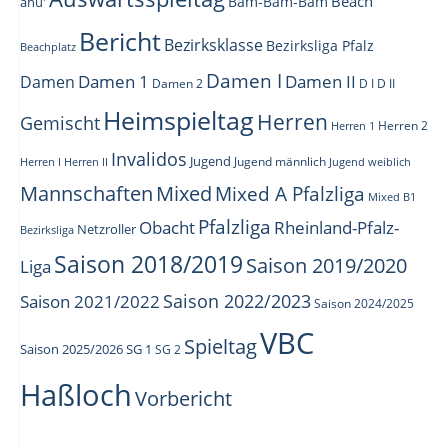
Beach
Bam-Bam-Bam
ahu'
Bericht
Bezirksklasse
Bezirksliga Pfalz
Beachplatz
Damen I
Damen 1
Damen II
Damen
Damen 2
D I
D II
Heimspieltag
Herren
Gemischt
Herren 1
Herren 2
Invalidos
Jugend
Jugend männlich
Herren I
Herren II
Jugend weiblich
Mannschaften
Mixed
Mixed A Pfalzliga
Mixed B1
Pfalzliga
Obacht
Rheinland-Pfalz-
Netzroller
Bezirksliga
Saison 2018/2019
Saison 2019/2020
Liga
Saison 2022/2023
Saison 2021/2022
Saison 2024/2025
VBC
Spieltag
Saison 2025/2026
SG 1
SG 2
Haßloch
Vorbericht