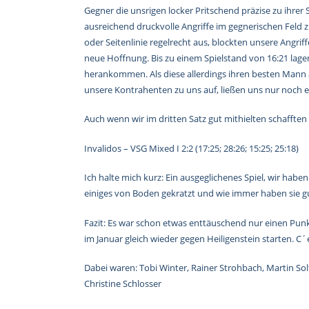
Gegner die unsrigen locker Pritschend präzise zu ihrer
ausreichend druckvolle Angriffe im gegnerischen Feld zu
oder Seitenlinie regelrecht aus, blockten unsere Angr
neue Hoffnung. Bis zu einem Spielstand von 16:21 lage
herankommen. Als diese allerdings ihren besten Mann a
unsere Kontrahenten zu uns auf, ließen uns nur noch 
Auch wenn wir im dritten Satz gut mithielten schafften 
Invalidos – VSG Mixed I 2:2 (17:25; 28:26; 15:25; 25:18)
Ich halte mich kurz: Ein ausgeglichenes Spiel, wir ha
einiges von Boden gekratzt und wie immer haben sie gu
Fazit: Es war schon etwas enttäuschend nur einen Punk
im Januar gleich wieder gegen Heiligenstein starten. C´es
Dabei waren: Tobi Winter, Rainer Strohbach, Martin So
Christine Schlosser