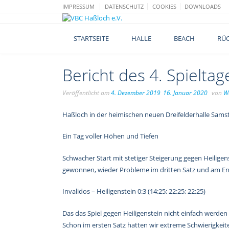
Skip
IMPRESSUM
DATENSCHUTZ
COOKIES
DOWNLOADS
to
content
STARTSEITE
HALLE
BEACH
RÜC
Bericht des 4. Spieltag
Veröffentlicht am
4. Dezember 2019
16. Januar 2020
von
W
Haßloch in der heimischen neuen Dreifelderhalle Sams
Ein Tag voller Höhen und Tiefen
Schwacher Start mit stetiger Steigerung gegen Heilige
gewonnen, wieder Probleme im dritten Satz und am En
Invalidos – Heiligenstein 0:3 (14:25; 22:25; 22:25)
Das das Spiel gegen Heiligenstein nicht einfach werden
Schon im ersten Satz hatten wir extreme Schwierigkeit