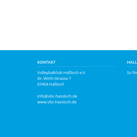
KONTAKT
HAL
Volleyballclub Haßloch e.V.
So fi
Dr. Wirth-Strasse 7
67454 Haßloch
info@vbc-hassloch.de
www.vbc-hassloch.de