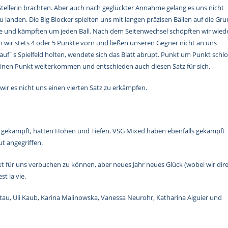
 Stellerin brachten. Aber auch nach geglückter Annahme gelang es uns nicht
 landen. Die Big Blocker spielten uns mit langen präzisen Bällen auf die Gru
iffe und kämpften um jeden Ball. Nach dem Seitenwechsel schöpften wir wied
n wir stets 4 oder 5 Punkte vorn und ließen unseren Gegner nicht an uns
uf´s Spielfeld holten, wendete sich das Blatt abrupt. Punkt um Punkt schl
einen Punkt weiterkommen und entschieden auch diesen Satz für sich.
wir es nicht uns einen vierten Satz zu erkämpfen.
ben gekämpft, hatten Höhen und Tiefen. VSG Mixed haben ebenfalls gekämpft
t angegriffen.
t für uns verbuchen zu können, aber neues Jahr neues Glück (wobei wir dir
t la vie.
ltau, Uli Kaub, Karina Malinowska, Vanessa Neurohr, Katharina Aiguier und