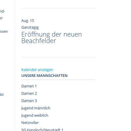
nd-
er
Aug.
15
Ganztägig
ossen
Eröffnung der neuen
Beachfelder
Kalender anzeigen
UNSERE MANNSCHAFTEN
Damen 1
Damen 2
ekt
Damen 3
Jugend männlich
Jugend weiblich
Netzroller
SG Hassloch/Neustadt 1