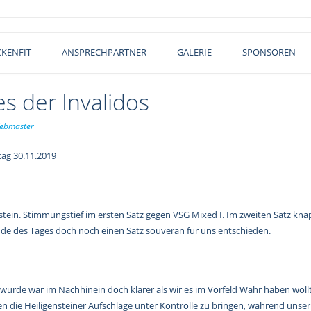
KENFIT
ANSPRECHPARTNER
GALERIE
SPONSOREN
es der Invalidos
ebmaster
tag 30.11.2019
nstein. Stimmungstief im ersten Satz gegen VSG Mixed I. Im zweiten Satz kna
de des Tages doch noch einen Satz souverän für uns entschieden.
 würde war im Nachhinein doch klarer als wir es im Vorfeld Wahr haben woll
en die Heiligensteiner Aufschläge unter Kontrolle zu bringen, während unser