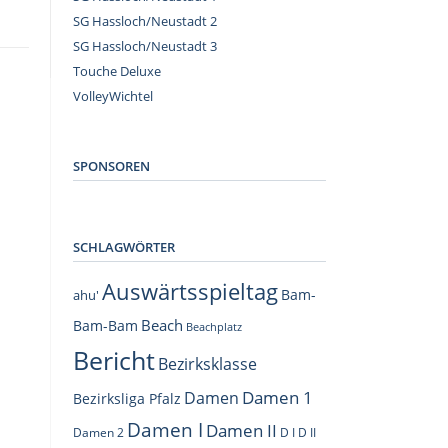
SG Hassloch/Neustadt 2
SG Hassloch/Neustadt 3
Touche Deluxe
VolleyWichtel
–
SPONSOREN
SCHLAGWÖRTER
Auswärtsspieltag
Bam-
ahu'
Beach
Bam-Bam
Beachplatz
Bericht
Bezirksklasse
Damen 1
Damen
Bezirksliga Pfalz
Damen I
Damen II
Damen 2
D I
D II