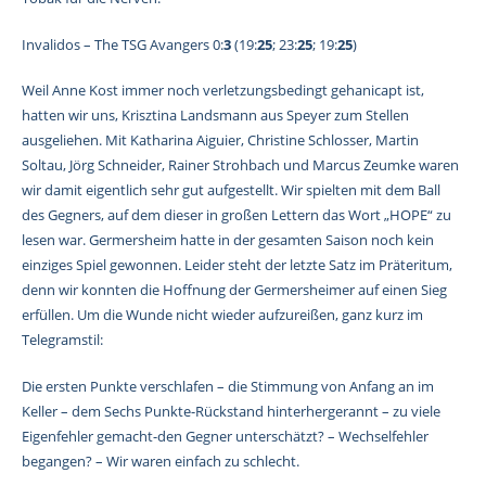
Invalidos – The TSG Avangers 0:
3
(19:
25
; 23:
25
; 19:
25
)
Weil Anne Kost immer noch verletzungsbedingt gehanicapt ist,
hatten wir uns, Krisztina Landsmann aus Speyer zum Stellen
ausgeliehen. Mit Katharina Aiguier, Christine Schlosser, Martin
Soltau, Jörg Schneider, Rainer Strohbach und Marcus Zeumke waren
wir damit eigentlich sehr gut aufgestellt. Wir spielten mit dem Ball
des Gegners, auf dem dieser in großen Lettern das Wort „HOPE“ zu
lesen war. Germersheim hatte in der gesamten Saison noch kein
einziges Spiel gewonnen. Leider steht der letzte Satz im Präteritum,
denn wir konnten die Hoffnung der Germersheimer auf einen Sieg
erfüllen. Um die Wunde nicht wieder aufzureißen, ganz kurz im
Telegramstil:
Die ersten Punkte verschlafen – die Stimmung von Anfang an im
Keller – dem Sechs Punkte-Rückstand hinterhergerannt – zu viele
Eigenfehler gemacht-den Gegner unterschätzt? – Wechselfehler
begangen? – Wir waren einfach zu schlecht.