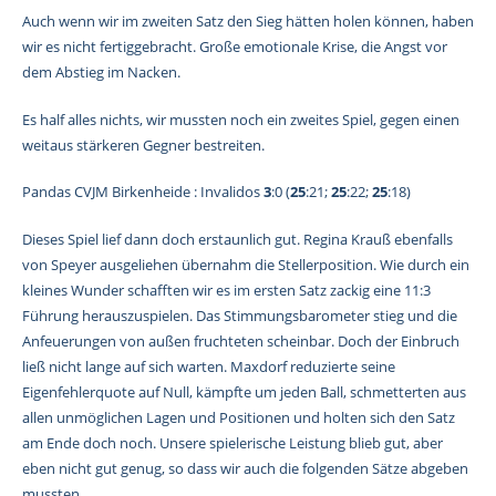
Auch wenn wir im zweiten Satz den Sieg hätten holen können, haben
wir es nicht fertiggebracht. Große emotionale Krise, die Angst vor
dem Abstieg im Nacken.
Es half alles nichts, wir mussten noch ein zweites Spiel, gegen einen
weitaus stärkeren Gegner bestreiten.
Pandas CVJM Birkenheide : Invalidos
3
:0 (
25
:21;
25
:22;
25
:18)
Dieses Spiel lief dann doch erstaunlich gut. Regina Krauß ebenfalls
von Speyer ausgeliehen übernahm die Stellerposition. Wie durch ein
kleines Wunder schafften wir es im ersten Satz zackig eine 11:3
Führung herauszuspielen. Das Stimmungsbarometer stieg und die
Anfeuerungen von außen fruchteten scheinbar. Doch der Einbruch
ließ nicht lange auf sich warten. Maxdorf reduzierte seine
Eigenfehlerquote auf Null, kämpfte um jeden Ball, schmetterten aus
allen unmöglichen Lagen und Positionen und holten sich den Satz
am Ende doch noch. Unsere spielerische Leistung blieb gut, aber
eben nicht gut genug, so dass wir auch die folgenden Sätze abgeben
mussten.