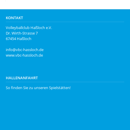
KONTAKT
Volleyballclub Haßloch e.V.
Dr. Wirth-Strasse 7
67454 Haßloch
info@vbc-hassloch.de
www.vbc-hassloch.de
HALLENANFAHRT
So finden Sie zu unseren
Spielstätten
!