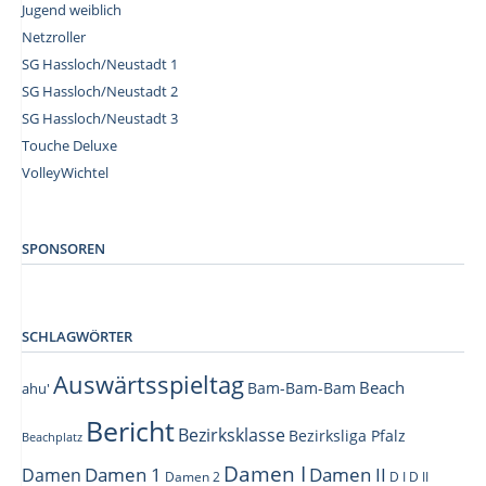
Jugend weiblich
Netzroller
SG Hassloch/Neustadt 1
SG Hassloch/Neustadt 2
SG Hassloch/Neustadt 3
Touche Deluxe
VolleyWichtel
–
SPONSOREN
SCHLAGWÖRTER
Auswärtsspieltag
Beach
Bam-Bam-Bam
ahu'
Bericht
Bezirksklasse
Bezirksliga Pfalz
Beachplatz
Damen I
Damen 1
Damen II
Damen
Damen 2
D I
D II