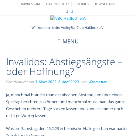
Skip
IMPRESSUM
DATENSCHUTZ
COOKIES
DOWNLOADS
to
content
Willkommen beim VolleyBallClub Haßloch e.V.
MENÜ
Invalidos: Abstiegsängste –
oder Hoffnung?
Veröffentlicht am
3. März 2023
2. April 2023
von
Webmaster
Ja, manchmal braucht man ein bisschen Abstand, um über einen
Spieltag berichten zu können und manchmal muss man das ganze
Geschehen mehrere Tage sacken lassen und kann es immer noch
nicht (in Worte) fassen.
Was am Samstag, den 25.2.23 in heimische Halle geschah war harter
Tobak für die Nerven.