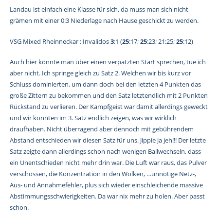
Landau ist einfach eine Klasse für sich, da muss man sich nicht
grämen mit einer 0:3 Niederlage nach Hause geschickt zu werden.
VSG Mixed Rheinneckar : Invalidos
3
:1 (
25
:17;
25
:23; 21:25;
25
:12)
Auch hier könnte man über einen verpatzten Start sprechen, tue ich
aber nicht. Ich springe gleich zu Satz 2. Welchen wir bis kurz vor
Schluss dominierten, um dann doch bei den letzten 4 Punkten das
große Zittern zu bekommen und den Satz letztendlich mit 2 Punkten
Rückstand zu verlieren. Der Kampfgeist war damit allerdings geweckt
und wir konnten im 3. Satz endlich zeigen, was wir wirklich
draufhaben. Nicht überragend aber dennoch mit gebührendem
Abstand entschieden wir diesen Satz für uns. Jippie ja jeh!!! Der letzte
Satz zeigte dann allerdings schon nach wenigen Ballwechseln, dass
ein Unentschieden nicht mehr drin war. Die Luft war raus, das Pulver
verschossen, die Konzentration in den Wolken, …unnötige Netz-,
Aus- und Annahmefehler, plus sich wieder einschleichende massive
Abstimmungsschwierigkeiten. Da war nix mehr zu holen. Aber passt
schon.