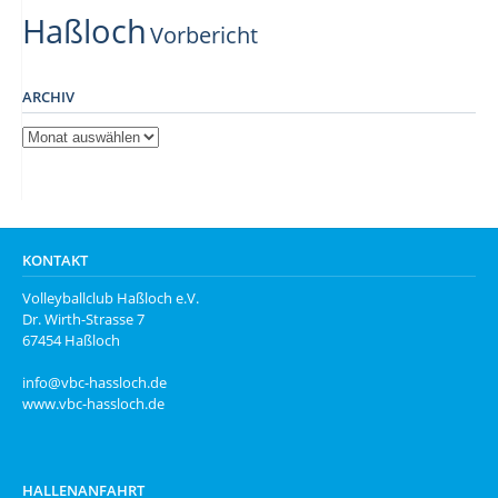
Haßloch
Vorbericht
ARCHIV
Archiv
KONTAKT
Volleyballclub Haßloch e.V.
Dr. Wirth-Strasse 7
67454 Haßloch
info@vbc-hassloch.de
www.vbc-hassloch.de
HALLENANFAHRT