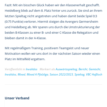
Fazit: Mit ein bisschen Glück haben wir den Klassenerhalt geschafft.
Heidelberg blieb auf dem 8. Platz hinter uns zurück. Sie sind an ihrem
letzten Spieltag nicht angetreten und haben damit beide Spiel 0:3
(0:75 Punkte) verloren. Hiermit steigen die Avengers Germersheim
und Heidelberg ab. Wir sparen uns durch die Umstrukturierung der
beiden B-Klassen zu einer B- und einer C-Klasse die Relegation und
bleiben damit in der A-Klasse.
Mit regelmäßigem Training, positivem Teamgeist und neuer
Motivation wollen wir uns dort in der nächsten Saison wieder einen
Platz im Mittelfeld ergattern.
Veröffentlicht in
Invalidos
Markiert als
Auswärtsspieltag
,
Bericht
,
Gemischt
,
Invalidos
,
Mixed
,
Mixed A Pfalzliga
,
Saison 2022/2023
,
Spieltag
,
VBC Haßloch
Unser Verband