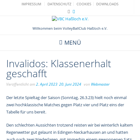
Skip
IMPRESSUM
DATENSCHUTZ
COOKIES
DOWNLOADS
to
content
Willkommen beim VolleyBallClub Haßloch e.V.
MENÜ
Invalidos: Klassenerhalt
geschafft
Veröffentlicht am
2. April 2023
20. Juni 2024
von
Webmaster
Der letzte Spieltag der Saison (Sonntag, 26.3.23) hielt noch einmal
zwei hochklassische Matches gegen Platz vier und Platz eins der
Tabelle für uns bereit.
Den schlechten Aussichten trotzend reisten wir bei winterlich kaltem
Regenwetter gut gelaunt in Edingen-Neckarhausen an und hatten
auch nach zwei Niederlagen, mit immerhin einem gewonnenen Satz,