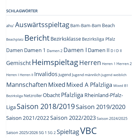
SCHLAGWÖRTER
Auswärtsspieltag
Beach
Bam-Bam-Bam
ahu'
Bericht
Bezirksklasse
Bezirksliga Pfalz
Beachplatz
Damen I
Damen 1
Damen II
Damen
Damen 2
D I
D II
Heimspieltag
Herren
Gemischt
Herren 1
Herren 2
Invalidos
Jugend
Jugend männlich
Herren I
Herren II
Jugend weiblich
Mannschaften
Mixed
Mixed A Pfalzliga
Mixed B1
Pfalzliga
Obacht
Rheinland-Pfalz-
Netzroller
Bezirksliga
Saison 2018/2019
Saison 2019/2020
Liga
Saison 2022/2023
Saison 2021/2022
Saison 2024/2025
VBC
Spieltag
Saison 2025/2026
SG 1
SG 2