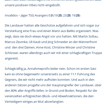
unsere positiven Vibes nicht eingebüßt.
Invalidos – Jäger TSG Avangers 0:
3
(19:
25
; 23:
25
; 19:
25
)
Die Landauer hatten alle Geschütze aufgefahren und sich sogar zur
Verstärkung eine Frau und einen Mann aus BaWü organisiert. Was
zeigt, dass sie doch etwas Angst vor uns hatten. Mit Martin Soltau,
Marcus Zeumke, Uli Kaub und Jörg Schneider an der Männerfront
und den drei Damen, Anne Kost, Christine Winzer und Christine
Schlosser, waren allerdings auch wir mit einer schlagkräftigen Truppe
angereist.
Schlagkräftig ja, Annahmeprofis leider nein. Schon im ersten Satz
kam es ohne Gegenwehr unsererseits zu einer 11:1 Führung des
Gegners, die wir nicht mehr aufholen konnten. Und auch in den
anderen Sätzen prügelte uns der Hauptangreifer der Landauer, über
den 80% aller Angriffe liefen, in Grund und Boden. Respekt für die
vereinzelten erfolgreichen Block- und Abwehraktionen, die den
Verteidigern einiges an Mut abverlangten.