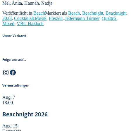
Mel, Anita, Hannah, Nadja
Veröffentlicht in
Beach
Markiert als
Beach
,
Beachnight
,
Beachnight
2023
,
Cocktails&Musik
,
Freizeit
,
Jedermann-Turnier
,
Quattro-
Mixed
,
VBC Haßloch
Unser Verband
Folge uns auf...
Instagram
Facebook
Veranstaltungen
Aug.
7
18:00
Beachnight 2026
Aug.
15