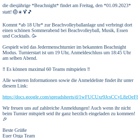
die diesjährige *Beachnight* findet am Freitag, den *01.09.2023*
statt! 🏐☀️🍹🎵
Kommt *ab 18 Uhr* zur Beachvolleyballanlage und verbringt dort
einen schönen Sommerabend bei Beachvolleyball, Musik, Essen
und Cocktails. 🥳
Gespielt wird das Jedermenschturnier im bekannten Beachnight
Modus. Turnierstart ist um 19 Uhr, Anmeldeschluss um 18:45 Uhr
am selben Abend.
‼️ Es können maximal 60 Teams mitspielen ‼️
Alle weiteren Informationen sowie die Anmeldeliste findet ihr unter
diesem Link:
https://docs.google.com/spreadsheets/d/1wFUCUxr9JcsCCyL8z
Wir freuen uns auf zahlreiche Anmeldungen! Auch wenn ihr nicht
beim Turnier mitspielt seid ihr ganz herzlich eingeladen zu kommen!
🎉
Beste Grüße
Euer Orga Team