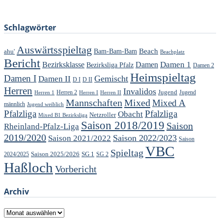
Schlagwörter
Auswärtsspieltag
Beach
ahu'
Bam-Bam-Bam
Beachplatz
Bericht
Damen 1
Bezirksklasse
Damen
Bezirksliga Pfalz
Damen 2
Heimspieltag
Damen I
Gemischt
Damen II
D I
D II
Herren
Invalidos
Jugend
Jugend
Herren 1
Herren 2
Herren I
Herren II
Mannschaften
Mixed
Mixed A
männlich
Jugend weiblich
Pfalzliga
Pfalzliga
Obacht
Netzroller
Mixed B1 Bezirksliga
Saison 2018/2019
Saison
Rheinland-Pfalz-Liga
2019/2020
Saison 2022/2023
Saison 2021/2022
Saison
VBC
Spieltag
Saison 2025/2026
SG 1
SG 2
2024/2025
Haßloch
Vorbericht
Archiv
Archiv