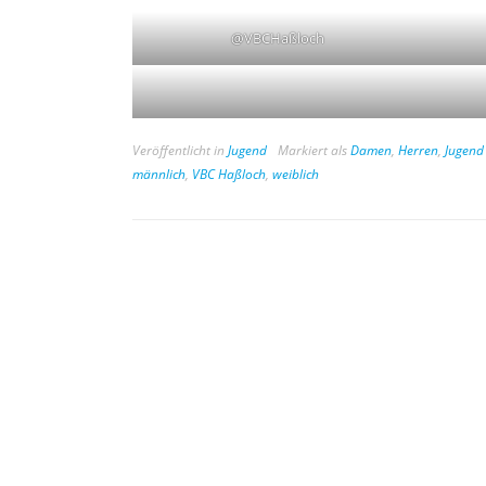
@VBCHaßloch
Veröffentlicht in
Jugend
Markiert als
Damen
,
Herren
,
Jugend
männlich
,
VBC Haßloch
,
weiblich