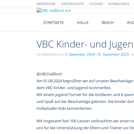
Skip
IMPRESSUM
DATENSCHUTZ
COOKIES
DOWNLOADS
to
content
STARTSEITE
HALLE
BEACH
RÜC
VBC Kinder- und Juge
Veröffentlicht am
3. September 2024
16. September 2025
v
@VBCHaßloch
Am 01.09.2024 begrüßten wir auf unserer Beachanlage 
dem VBC Kinder- und Jugend-Sommerfest.
Mit einem Jugend-Turnier für die Größeren und 8 spanne
und Spaß auf der Beachanlage geboten. Die Kinder durf
Volleyballer-Kids kennenlernen.
Mit insgesamt fast 100 Leuten verbrachten wir einen t
uns für die Unterstützung der Eltern und Trainer vor 