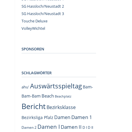
SG Hassloch/Neustadt 2
SG Hassloch/Neustadt 3
Touche Deluxe
VolleyWichtel
–
SPONSOREN
SCHLAGWÖRTER
Auswärtsspieltag
Bam-
ahu'
Beach
Bam-Bam
Beachplatz
Bericht
Bezirksklasse
Damen 1
Damen
Bezirksliga Pfalz
Damen I
Damen II
Damen 2
D I
D II