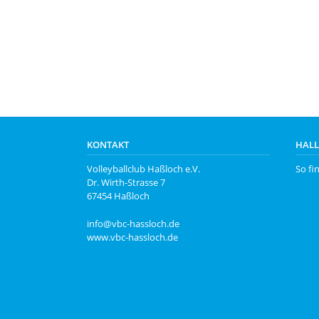
KONTAKT
HAL
Volleyballclub Haßloch e.V.
So fi
Dr. Wirth-Strasse 7
67454 Haßloch
info@vbc-hassloch.de
www.vbc-hassloch.de