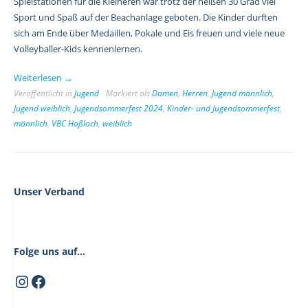
Spielstationen für die Kleineren war trotz der heißen 30 Grad viel
Sport und Spaß auf der Beachanlage geboten. Die Kinder durften
sich am Ende über Medaillen, Pokale und Eis freuen und viele neue
Volleyballer-Kids kennenlernen.
„VBC
Weiterlesen
→
Kinder-
Veröffentlicht in
Jugend
Markiert als
Damen
,
Herren
,
Jugend männlich
,
Jugend weiblich
und
,
Jugendsommerfest 2024
,
Kinder- und Jugendsommerfest
,
männlich
,
VBC Haßloch
,
weiblich
Jugendsommerfest
2024“
Unser Verband
Folge uns auf...
Instagram
Facebook