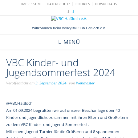
Skip
IMPRESSUM
DATENSCHUTZ
COOKIES
DOWNLOADS
to
content
Willkommen beim VolleyBallClub Haßloch e.V.
MENÜ
VBC Kinder- und
Jugendsommerfest 2024
Veröffentlicht am
3. September 2024
von
Webmaster
@VBCHaßloch
Am 01.09.2024 begrüßten wir auf unserer Beachanlage über 40
Kinder und Jugendliche zusammen mit ihren Eltern und Großeltern
zu dem VBC Kinder- und Jugend-Sommerfest.
Mit einem Jugend-Turnier für die Größeren und 8 spannenden