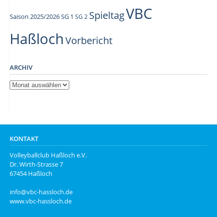
VBC
Spieltag
Saison 2025/2026
SG 1
SG 2
Haßloch
Vorbericht
ARCHIV
Archiv
KONTAKT
Volleyballclub Haßloch e.V.
Dr. Wirth-Strasse 7
67454 Haßloch
info@vbc-hassloch.de
www.vbc-hassloch.de