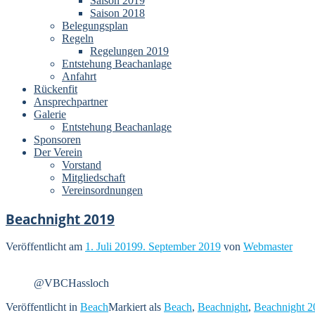
Saison 2019
Saison 2018
Belegungsplan
Regeln
Regelungen 2019
Entstehung Beachanlage
Anfahrt
Rückenfit
Ansprechpartner
Galerie
Entstehung Beachanlage
Sponsoren
Der Verein
Vorstand
Mitgliedschaft
Vereinsordnungen
Beachnight 2019
Veröffentlicht am
1. Juli 2019
9. September 2019
von
Webmaster
@VBCHassloch
Veröffentlicht in
Beach
Markiert als
Beach
,
Beachnight
,
Beachnight 2