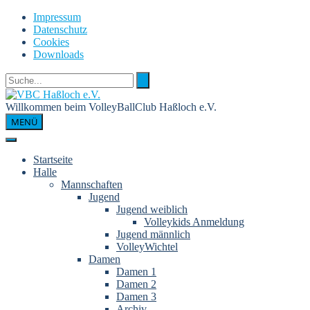
Skip
Impressum
to
Datenschutz
content
Cookies
Downloads
Willkommen beim VolleyBallClub Haßloch e.V.
MENÜ
Startseite
Halle
Mannschaften
Jugend
Jugend weiblich
Volleykids Anmeldung
Jugend männlich
VolleyWichtel
Damen
Damen 1
Damen 2
Damen 3
Archiv