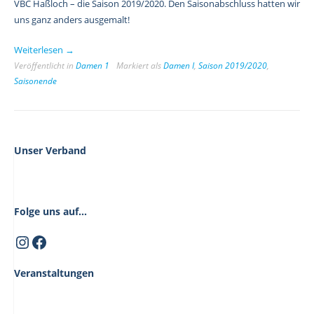
VBC Haßloch – die Saison 2019/2020. Den Saisonabschluss hatten wir
uns ganz anders ausgemalt!
„Abschlussbericht
Weiterlesen
→
Saison
Veröffentlicht in
Damen 1
Markiert als
Damen I
,
Saison 2019/2020
,
Saisonende
2019/2020
–
Damen
1
VBC
Unser Verband
Haßloch“
Folge uns auf...
Instagram
Facebook
Veranstaltungen