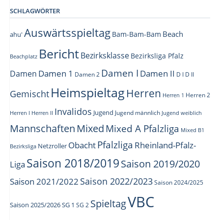
SCHLAGWÖRTER
Auswärtsspieltag
Beach
Bam-Bam-Bam
ahu'
Bericht
Bezirksklasse
Bezirksliga Pfalz
Beachplatz
Damen I
Damen 1
Damen II
Damen
Damen 2
D I
D II
Heimspieltag
Herren
Gemischt
Herren 1
Herren 2
Invalidos
Jugend
Jugend männlich
Herren I
Herren II
Jugend weiblich
Mannschaften
Mixed
Mixed A Pfalzliga
Mixed B1
Pfalzliga
Obacht
Rheinland-Pfalz-
Netzroller
Bezirksliga
Saison 2018/2019
Saison 2019/2020
Liga
Saison 2022/2023
Saison 2021/2022
Saison 2024/2025
VBC
Spieltag
Saison 2025/2026
SG 1
SG 2