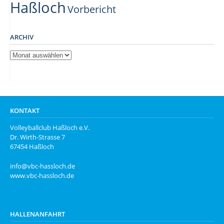
Haßloch
Vorbericht
ARCHIV
Archiv
KONTAKT
Volleyballclub Haßloch e.V.
Dr. Wirth-Strasse 7
67454 Haßloch
info@vbc-hassloch.de
www.vbc-hassloch.de
HALLENANFAHRT