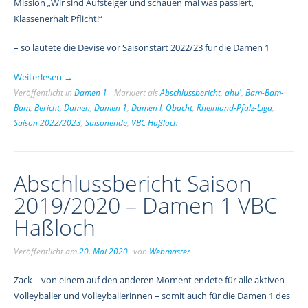
Mission „Wir sind Aufsteiger und schauen mal was passiert,
Klassenerhalt Pflicht!“
– so lautete die Devise vor Saisonstart 2022/23 für die Damen 1
„Saisonabschlussbericht
Weiterlesen
→
2022/23
Veröffentlicht in
Damen 1
Markiert als
Abschlussbericht
,
ahu'
,
Bam-Bam-
Bam
,
Bericht
,
–
Damen
,
Damen 1
,
Damen I
,
Obacht
,
Rheinland-Pfalz-Liga
,
Saison 2022/2023
,
Saisonende
,
VBC Haßloch
VBC
Damen
1
//
Abschlussbericht Saison
Rheinlandpfalz
2019/2020 – Damen 1 VBC
Liga“
Haßloch
Veröffentlicht am
20. Mai 2020
von
Webmaster
Zack – von einem auf den anderen Moment endete für alle aktiven
Volleyballer und Volleyballerinnen – somit auch für die Damen 1 des