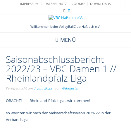
Skip
IMPRESSUM
DATENSCHUTZ
COOKIES
DOWNLOADS
to
content
Willkommen beim VolleyBallClub Haßloch e.V.
MENÜ
Saisonabschlussbericht
2022/23 – VBC Damen 1 //
Rheinlandpfalz Liga
Veröffentlicht am
3. Juni 2023
von
Webmaster
OBACHT! Rheinland-Pfalz Liga…wir kommen!
so warnten wir nach der Meisterschaftssaison 2021/22 in der
Verbandsliga.